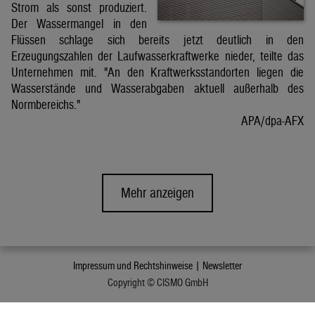
Strom als sonst produziert.
Der Wassermangel in den
Flüssen schlage sich bereits jetzt deutlich in den
Erzeugungszahlen der Laufwasserkraftwerke nieder, teilte das
Unternehmen mit. "An den Kraftwerksstandorten liegen die
Wasserstände und Wasserabgaben aktuell außerhalb des
Normbereichs."
APA/dpa-AFX
Mehr anzeigen
Impressum und Rechtshinweise |
Newsletter
Copyright © CISMO GmbH