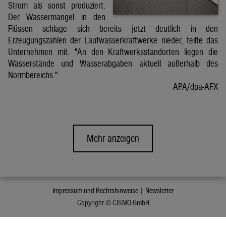
Strom als sonst produziert.
Der Wassermangel in den
Flüssen schlage sich bereits jetzt deutlich in den
Erzeugungszahlen der Laufwasserkraftwerke nieder, teilte das
Unternehmen mit. "An den Kraftwerksstandorten liegen die
Wasserstände und Wasserabgaben aktuell außerhalb des
Normbereichs."
APA/dpa-AFX
Mehr anzeigen
Impressum und Rechtshinweise |
Newsletter
Copyright © CISMO GmbH