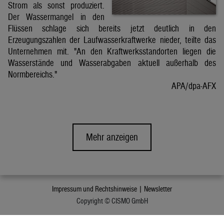
Strom als sonst produziert.
Der Wassermangel in den
Flüssen schlage sich bereits jetzt deutlich in den
Erzeugungszahlen der Laufwasserkraftwerke nieder, teilte das
Unternehmen mit. "An den Kraftwerksstandorten liegen die
Wasserstände und Wasserabgaben aktuell außerhalb des
Normbereichs."
APA/dpa-AFX
Mehr anzeigen
Impressum und Rechtshinweise |
Newsletter
Copyright © CISMO GmbH