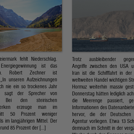
eiermark fehlt Niederschlag.
Trotz ausbleibender gegens
Energiegewinnung ist das
Angriffe zwischen den USA 
sch. Robert Zechner ist
Iran ist die Schifffahrt in der
. „In unseren Aufzeichnungen
weltweiten Handel wichtigen St
ch nie ein so trockenes Jahr
Hormuz weiterhin massiv ges
, sagt der Sprecher von
Donnerstag hätten lediglich ach
. Bei den steirischen
die Meerenge passiert, g
twerken erzeuge man im
Informationen des Datenanbiete
nitt 50 Prozent weniger
hervor, die der Deutschen 
ls im langjährigen Mittel. Der
Agentur vorliegen. Etwa 13 Schi
rund 85 Prozent der […]
demnach im Schnitt in der ver