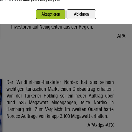
Vorabend. Der Preis bleibt damit weiter unter der Marke von
80 Dollar. Unter diese ist er am Dienstag wegen der Hoffnung
Akzeptieren
Ablehnen
auf eine Lösung im Iran-Krieg gesunken. Seitdem warten
Investoren auf Neuigkeiten aus der Region.
APA
Der Windturbinen-Hersteller Nordex hat aus seinem
wichtigen türkischen Markt einen Großauftrag erhalten.
Von der Türkerler Holding sei ein neuer Auftrag über
rund 525 Megawatt eingegangen, teilte Nordex in
Hamburg mit. Zum Vergleich: Im zweiten Quartal hatte
Nordex Aufträge von knapp 3.100 Megawatt erhalten.
APA/dpa-AFX