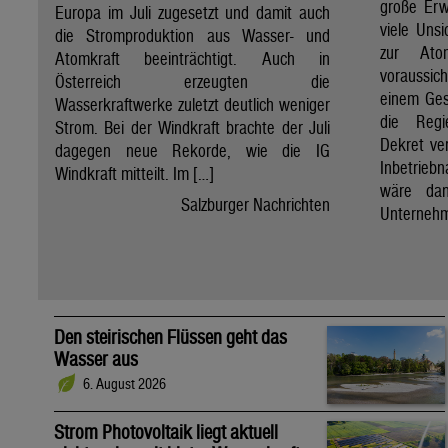
große Erw
Europa im Juli zugesetzt und damit auch
viele Unsi
die Stromproduktion aus Wasser- und
zur Ato
Atomkraft beeinträchtigt. Auch in
voraussic
Österreich erzeugten die
einem Ges
Wasserkraftwerke zuletzt deutlich weniger
die Regi
Strom. Bei der Windkraft brachte der Juli
Dekret ve
dagegen neue Rekorde, wie die IG
Inbetrieb
Windkraft mitteilt. Im […]
wäre dan
Salzburger Nachrichten
Unternehm
Den steirischen Flüssen geht das
Wasser aus
6. August 2026
Strom Photovoltaik liegt aktuell