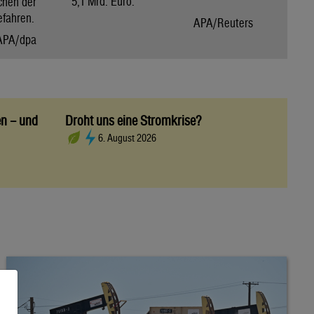
5,1 Mrd. Euro.
chen der
efahren.
APA/Reuters
APA/dpa
en – und
Droht uns eine Stromkrise?
6. August 2026