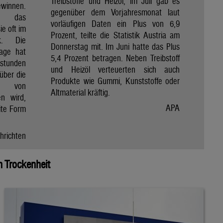
Treibstoffe und Heizöl, im Juli gab es
winnen.
gegenüber dem Vorjahresmonat laut
et das
vorläufigen Daten ein Plus von 6,9
e oft im
Prozent, teilte die Statistik Austria am
ik. Die
Donnerstag mit. Im Juni hatte das Plus
Tage hat
5,4 Prozent betragen. Neben Treibstoff
nstunden
und Heizöl verteuerten sich auch
über die
Produkte wie Gummi, Kunststoffe oder
e von
Altmaterial kräftig.
en wird,
APA
ite Form
hrichten
 Trockenheit