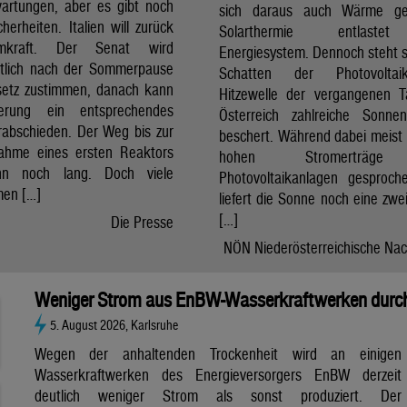
artungen, aber es gibt noch
sich daraus auch Wärme ge
cherheiten. Italien will zurück
Solarthermie entlast
mkraft. Der Senat wird
Energiesystem. Dennoch steht si
htlich nach der Sommerpause
Schatten der Photovolta
etz zustimmen, danach kann
Hitzewelle der vergangenen 
erung ein entsprechendes
Österreich zahlreiche Sonne
rabschieden. Der Weg bis zur
beschert. Während dabei meist 
nahme eines ersten Reaktors
hohen Stromerträg
n noch lang. Doch viele
Photovoltaikanlagen gesproch
en […]
liefert die Sonne noch eine zwe
[…]
Die Presse
NÖN Niederösterreichische Nac
Weniger Strom aus EnBW-Wasserkraftwerken durch
5. August 2026, Karlsruhe
Wegen der anhaltenden Trockenheit wird an einigen
Wasserkraftwerken des Energieversorgers EnBW derzeit
deutlich weniger Strom als sonst produziert. Der