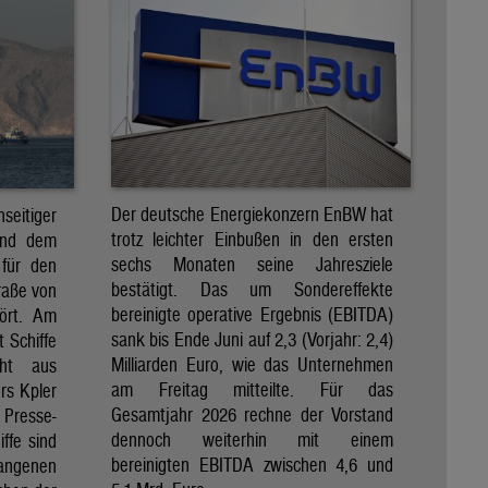
Der deutsche Energiekonzern EnBW hat
eitiger
trotz leichter Einbußen in den ersten
und dem
sechs Monaten seine Jahresziele
 für den
bestätigt. Das um Sondereffekte
raße von
bereinigte operative Ergebnis (EBITDA)
tört. Am
sank bis Ende Juni auf 2,3 (Vorjahr: 2,4)
t Schiffe
Milliarden Euro, wie das Unternehmen
eht aus
am Freitag mitteilte. Für das
rs Kpler
Gesamtjahr 2026 rechne der Vorstand
Presse-
dennoch weiterhin mit einem
ffe sind
bereinigten EBITDA zwischen 4,6 und
gangenen