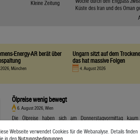
Woche durch den Engpass zwis
Kleine Zeitung
Küste des Iran und des Oman g
iemens-Energy-AR berät über
Ungarn sitzt auf dem Trocken
bspaltung
das hat massive Folgen
t 2026, München
4. August 2026
Ölpreise wenig bewegt
6. August 2026, Wien
Die Ölpreise haben sich am Donnerstagvormittag kaum
bewegt. Ein Barrel (159 Liter) der weltweiten Referenzsorte
iese Webseite verwendet Cookies für die Webanalyse. Details finden
Brent aus der Nordsee mit Lieferung Oktober kostete am
ie in den
Nutzungsbedingungen
.
Vormittag 79,75 US-Dollar und damit 0,4 Prozent mehr als am