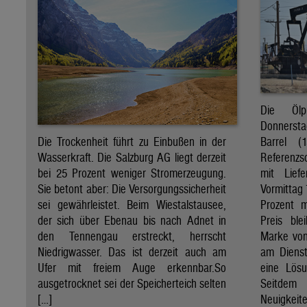
Die Öl
Donnersta
Barrel (
Die Trockenheit führt zu Einbußen in der
Referenzs
Wasserkraft. Die Salzburg AG liegt derzeit
mit Lief
bei 25 Prozent weniger Stromerzeugung.
Vormittag 
Sie betont aber: Die Versorgungssicherheit
Prozent 
sei gewährleistet. Beim Wiestalstausee,
Preis ble
der sich über Ebenau bis nach Adnet in
Marke von 
den Tennengau erstreckt, herrscht
am Diens
Niedrigwasser. Das ist derzeit auch am
eine Lösu
Ufer mit freiem Auge erkennbar.So
Seitdem
ausgetrocknet sei der Speicherteich selten
Neuigkeite
[…]