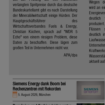
Wegen de
verlangten Spritpreise durch das deutsche
wird an e
Bundeskartellamt gibt es nach Darstellung
Energie
der Mineralölwirtschaft einige Hürden. Der
deutlich
Hauptgeschäftsführer des
produzier
Wirtschaftsverbandes Fuels & Energy,
Flüssen 
Christian Küchen, sprach auf "WDR 5
deutlich 
Echo" von einem riesigen Problem, diese
Laufwasser
Daten zu beschaffen. Diese lägen zum
Untern
großen Teil in Unternehmen nicht vor.
Kraftwer
APA/dpa
Wassers
aktuell au
Siemens Energy dank Boom bei
Rechenzentren mit Rekorden
5. August 2026, München