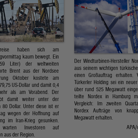
preise haben sich am
gvormittag kaum bewegt. Ein
Der Windturbinen-Hersteller No
159 Liter) der weltweiten
aus seinem wichtigen türkisch
orte Brent aus der Nordsee
einen Großauftrag erhalten.
erung Oktober kostete am
Türkerler Holding sei ein neuer
79,75 US-Dollar und damit 0,4
über rund 525 Megawatt eing
mehr als am Vorabend. Der
teilte Nordex in Hamburg m
ibt damit weiter unter der
Vergleich: Im zweiten Quart
80 Dollar. Unter diese ist er
Nordex Aufträge von knap
tag wegen der Hoffnung auf
Megawatt erhalten.
ng im Iran-Krieg gesunken.
APA/
 warten Investoren auf
n aus der Region.