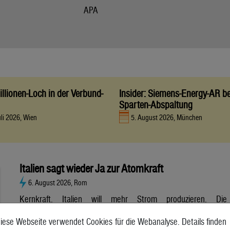
APA
llionen-Loch in der Verbund-
Insider: Siemens-Energy-AR be
Sparten-Abspaltung
uli 2026, Wien
5. August 2026, München
Italien sagt wieder Ja zur Atomkraft
6. August 2026, Rom
Kernkraft. Italien will mehr Strom produzieren. Die
Atombranche hat große Erwartungen, aber es gibt noch viele
iese Webseite verwendet Cookies für die Webanalyse. Details finden
Unsicherheiten. Italien will zurück zur Atomkraft. Der Senat