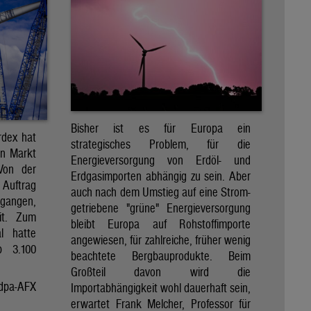
Bisher ist es für Europa ein
rdex hat
strategisches Problem, für die
en Markt
Energieversorgung von Erdöl- und
 Von der
Erdgasimporten abhängig zu sein. Aber
 Auftrag
auch nach dem Umstieg auf eine Strom-
egangen,
getriebene "grüne" Energieversorgung
it. Zum
bleibt Europa auf Rohstoffimporte
al hatte
angewiesen, für zahlreiche, früher wenig
p 3.100
beachtete Bergbauprodukte. Beim
Großteil davon wird die
dpa-AFX
Importabhängigkeit wohl dauerhaft sein,
erwartet Frank Melcher, Professor für