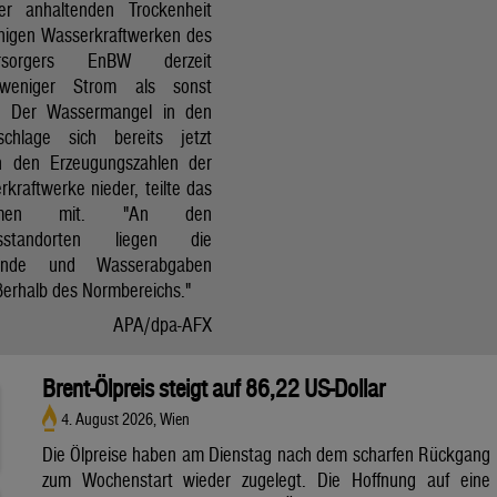
r anhaltenden Trockenheit
inigen Wasserkraftwerken des
versorgers EnBW derzeit
 weniger Strom als sonst
t. Der Wassermangel in den
schlage sich bereits jetzt
in den Erzeugungszahlen der
kraftwerke nieder, teilte das
ehmen mit. "An den
ksstandorten liegen die
tände und Wasserabgaben
ßerhalb des Normbereichs."
APA/dpa-AFX
Brent-Ölpreis steigt auf 86,22 US-Dollar
4. August 2026, Wien
Die Ölpreise haben am Dienstag nach dem scharfen Rückgang
zum Wochenstart wieder zugelegt. Die Hoffnung auf eine