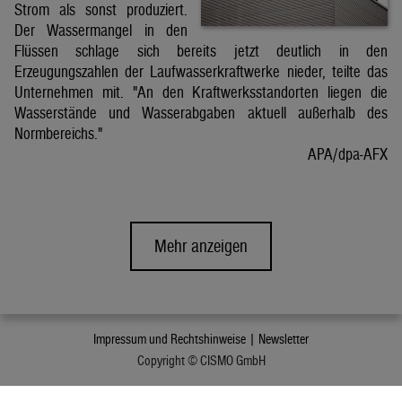
Strom als sonst produziert.
Der Wassermangel in den
Flüssen schlage sich bereits jetzt deutlich in den
Erzeugungszahlen der Laufwasserkraftwerke nieder, teilte das
Unternehmen mit. "An den Kraftwerksstandorten liegen die
Wasserstände und Wasserabgaben aktuell außerhalb des
Normbereichs."
APA/dpa-AFX
Mehr anzeigen
Impressum und Rechtshinweise |
Newsletter
Copyright © CISMO GmbH