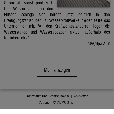
Strom als sonst produziert.
Der Wassermangel in den
Flüssen schlage sich bereits jetzt deutlich in den
Erzeugungszahlen der Laufwasserkraftwerke nieder, teilte das
Unternehmen mit. "An den Kraftwerksstandorten liegen die
Wasserstände und Wasserabgaben aktuell außerhalb des
Normbereichs."
APA/dpa-AFX
Mehr anzeigen
Impressum und Rechtshinweise |
Newsletter
Copyright © CISMO GmbH