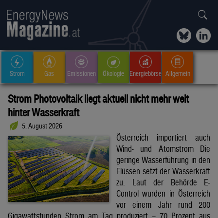
Strom
Gas
Emissionen
Ökologie
Energiebörse
Allgemein
Strom Photovoltaik liegt aktuell nicht mehr weit
hinter Wasserkraft
5. August 2026
Österreich importiert auch
Wind- und Atomstrom Die
geringe Wasserführung in den
Flüssen setzt der Wasserkraft
zu. Laut der Behörde E-
Control wurden in Österreich
vor einem Jahr rund 200
Gigawattstunden Strom am Tag produziert – 70 Prozent aus