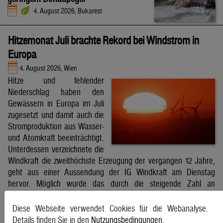
4. August 2026, Bukarest
Hitzemonat Juli brachte Rekord bei Windstrom in
Europa
4. August 2026, Wien
Hitze und fehlender
Niederschlag haben den
Gewässern in Europa im Juli
zugesetzt und damit auch die
Stromproduktion aus Wasser-
und Atomkraft beeinträchtigt.
Unterdessen verzeichnete die
Windkraft die zweithöchste Erzeugung der vergangen 12 Jahre,
geht aus einer Aussendung der IG Windkraft am Dienstag
hervor. Möglich wurde das durch die steigende Zahl an
Windkraftanlagen aber auch durch bessere Windverhältnisse.
APA
Diese Webseite verwendet Cookies für die Webanalyse.
Details finden Sie in den
Nutzungsbedingungen
.