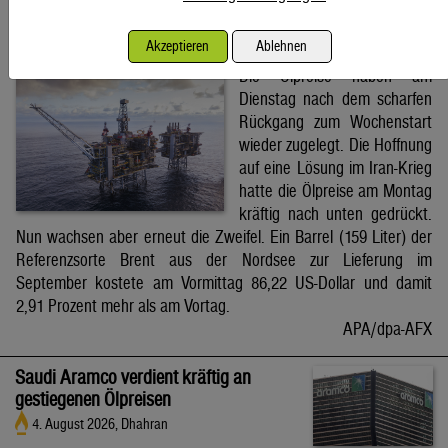
Brent-Ölpreis steigt auf 86,22 US-Dollar
Akzeptieren
Ablehnen
4. August 2026, Wien
Die Ölpreise haben am
Dienstag nach dem scharfen
Rückgang zum Wochenstart
wieder zugelegt. Die Hoffnung
auf eine Lösung im Iran-Krieg
hatte die Ölpreise am Montag
kräftig nach unten gedrückt.
Nun wachsen aber erneut die Zweifel. Ein Barrel (159 Liter) der
Referenzsorte Brent aus der Nordsee zur Lieferung im
September kostete am Vormittag 86,22 US-Dollar und damit
2,91 Prozent mehr als am Vortag.
APA/dpa-AFX
Saudi Aramco verdient kräftig an
gestiegenen Ölpreisen
4. August 2026, Dhahran