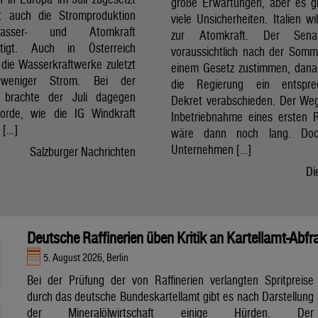
große Erwartungen, aber es g
t auch die Stromproduktion
viele Unsicherheiten. Italien wi
sser- und Atomkraft
zur Atomkraft. Der Sena
chtigt. Auch in Österreich
voraussichtlich nach der Som
 die Wasserkraftwerke zuletzt
einem Gesetz zustimmen, dan
 weniger Strom. Bei der
die Regierung ein entspre
t brachte der Juli dagegen
Dekret verabschieden. Der Weg
orde, wie die IG Windkraft
Inbetriebnahme eines ersten 
m […]
wäre dann noch lang. Doc
Unternehmen […]
Salzburger Nachrichten
Di
Deutsche Raffinerien üben Kritik an Kartellamt-Abfr
5. August 2026, Berlin
Bei der Prüfung der von Raffinerien verlangten Spritpreise
durch das deutsche Bundeskartellamt gibt es nach Darstellung
der Mineralölwirtschaft einige Hürden. Der