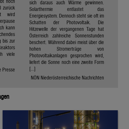
ibt noch
sich daraus auch Wärme gewinnen.
ll zurück
Solarthermie entlastet das
t wird
Energiesystem. Dennoch steht sie oft im
merpause
Schatten der Photovoltaik. Die
ach kann
Hitzewelle der vergangenen Tage hat
chendes
Österreich zahlreiche Sonnenstunden
 bis zur
beschert. Während dabei meist über die
Reaktors
hohen Stromerträge von
h viele
Photovoltaikanlagen gesprochen wird,
liefert die Sonne noch eine zweite Form
[…]
e Presse
NÖN Niederösterreichische Nachrichten
agen