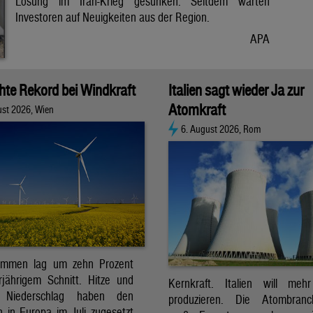
Lösung im Iran-Krieg gesunken. Seitdem warten
Investoren auf Neuigkeiten aus der Region.
APA
chte Rekord bei Windkraft
Italien sagt wieder Ja zur
Atomkraft
ust 2026, Wien
6. August 2026, Rom
ommen lag um zehn Prozent
jährigem Schnitt. Hitze und
Kernkraft. Italien will meh
r Niederschlag haben den
produzieren. Die Atombran
 in Europa im Juli zugesetzt