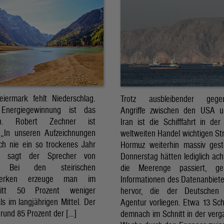
eiermark fehlt Niederschlag.
Trotz ausbleibender gegens
Energiegewinnung ist das
Angriffe zwischen den USA 
sch. Robert Zechner ist
Iran ist die Schifffahrt in der
. „In unseren Aufzeichnungen
weltweiten Handel wichtigen St
ch nie ein so trockenes Jahr
Hormuz weiterhin massiv ges
, sagt der Sprecher von
Donnerstag hätten lediglich ach
. Bei den steirischen
die Meerenge passiert, g
twerken erzeuge man im
Informationen des Datenanbiete
nitt 50 Prozent weniger
hervor, die der Deutschen 
ls im langjährigen Mittel. Der
Agentur vorliegen. Etwa 13 Schi
rund 85 Prozent der […]
demnach im Schnitt in der ver