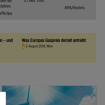
5,1 Mrd. Euro.
chen der
efahren.
APA/Reuters
APA/dpa
en – und
Was Europas Gaspreis derzeit antreibt
3. August 2026, Wien