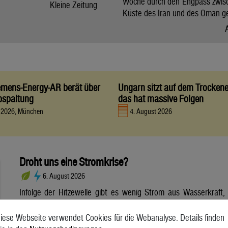
Woche durch den Engpass zwis
Kleine Zeitung
Küste des Iran und des Oman g
iemens-Energy-AR berät über
Ungarn sitzt auf dem Trocken
bspaltung
das hat massive Folgen
t 2026, München
4. August 2026
Droht uns eine Stromkrise?
6. August 2026
Infolge der Hitzewelle gibt es wenig Strom aus Wasserkraft,
dafür aber viel Strom aus Photovoltaik. Wie sich die
Wetterextreme auf die Stromerzeugung und die Netze
iese Webseite verwendet Cookies für die Webanalyse. Details finden
auswirken. Die anhaltende Hitzewelle bringt die Stromnetze in