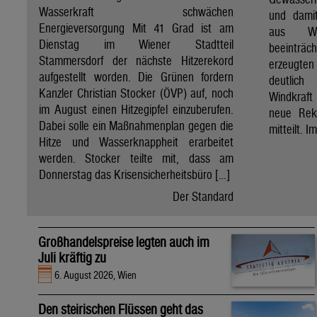
Wasserkraft schwächen
und dami
Energieversorgung Mit 41 Grad ist am
aus Wa
Dienstag im Wiener Stadtteil
beeinträ
Stammersdorf der nächste Hitzerekord
erzeugten
aufgestellt worden. Die Grünen fordern
deutlich
Kanzler Christian Stocker (ÖVP) auf, noch
Windkraf
im August einen Hitzegipfel einzuberufen.
neue Rek
Dabei solle ein Maßnahmenplan gegen die
mitteilt. I
Hitze und Wasserknappheit erarbeitet
werden. Stocker teilte mit, dass am
Donnerstag das Krisensicherheitsbüro […]
Der Standard
Großhandelspreise legten auch im
Juli kräftig zu
6. August 2026, Wien
Den steirischen Flüssen geht das