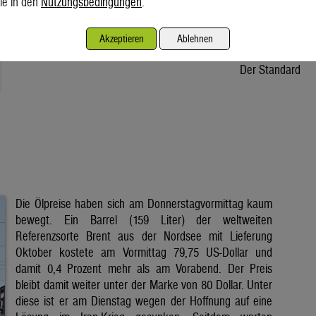
ie in den
Nutzungsbedingungen
.
Osteuropa unter Druck. In Österreich fehlt dem Stromkonzern
Verbund ein Drittel der Wassermenge. Wie verlässlich sind die
Akzeptieren
Ablehnen
erneuerbaren Energien und halten unsere […]
Der Standard
Die Ölpreise haben sich am Donnerstagvormittag kaum
bewegt. Ein Barrel (159 Liter) der weltweiten
Referenzsorte Brent aus der Nordsee mit Lieferung
Oktober kostete am Vormittag 79,75 US-Dollar und
damit 0,4 Prozent mehr als am Vorabend. Der Preis
bleibt damit weiter unter der Marke von 80 Dollar. Unter
diese ist er am Dienstag wegen der Hoffnung auf eine