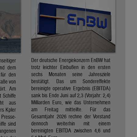
Der deutsche Energiekonzern EnBW hat
eitiger
trotz leichter Einbußen in den ersten
und dem
sechs Monaten seine Jahresziele
 für den
bestätigt. Das um Sondereffekte
raße von
bereinigte operative Ergebnis (EBITDA)
tört. Am
sank bis Ende Juni auf 2,3 (Vorjahr: 2,4)
t Schiffe
Milliarden Euro, wie das Unternehmen
eht aus
am Freitag mitteilte. Für das
rs Kpler
Gesamtjahr 2026 rechne der Vorstand
Presse-
dennoch weiterhin mit einem
ffe sind
bereinigten EBITDA zwischen 4,6 und
gangenen