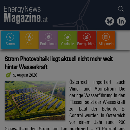
Strom
Gas
Emissionen
Ökologie
Energiebörse
Allgemein
Strom Photovoltaik liegt aktuell nicht mehr weit
hinter Wasserkraft
5. August 2026
Österreich importiert auch
Wind- und Atomstrom Die
geringe Wasserführung in den
Flüssen setzt der Wasserkraft
zu. Laut der Behörde E-
Control wurden in Österreich
vor einem Jahr rund 200
Gigawattstunden Strom am Tag produziert – 70 Prozent aus