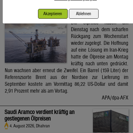
Brent-Ölpreis steigt auf 86,22 US-Dollar
Akzeptieren
Ablehnen
4. August 2026, Wien
Die Ölpreise haben am
Dienstag nach dem scharfen
Rückgang zum Wochenstart
wieder zugelegt. Die Hoffnung
auf eine Lösung im Iran-Krieg
hatte die Ölpreise am Montag
kräftig nach unten gedrückt.
Nun wachsen aber erneut die Zweifel. Ein Barrel (159 Liter) der
Referenzsorte Brent aus der Nordsee zur Lieferung im
September kostete am Vormittag 86,22 US-Dollar und damit
2,91 Prozent mehr als am Vortag.
APA/dpa-AFX
Saudi Aramco verdient kräftig an
gestiegenen Ölpreisen
4. August 2026, Dhahran