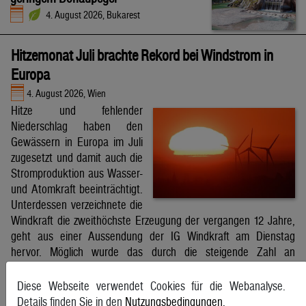
4. August 2026, Bukarest
Hitzemonat Juli brachte Rekord bei Windstrom in
Europa
4. August 2026, Wien
Hitze und fehlender
Niederschlag haben den
Gewässern in Europa im Juli
zugesetzt und damit auch die
Stromproduktion aus Wasser-
und Atomkraft beeinträchtigt.
Unterdessen verzeichnete die
Windkraft die zweithöchste Erzeugung der vergangen 12 Jahre,
geht aus einer Aussendung der IG Windkraft am Dienstag
hervor. Möglich wurde das durch die steigende Zahl an
Windkraftanlagen aber auch durch bessere Windverhältnisse.
APA
Diese Webseite verwendet Cookies für die Webanalyse.
Details finden Sie in den
Nutzungsbedingungen
.