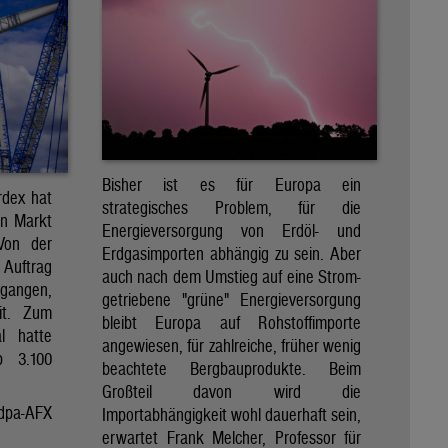
Bisher ist es für Europa ein
rdex hat
strategisches Problem, für die
en Markt
Energieversorgung von Erdöl- und
 Von der
Erdgasimporten abhängig zu sein. Aber
 Auftrag
auch nach dem Umstieg auf eine Strom-
egangen,
getriebene "grüne" Energieversorgung
it. Zum
bleibt Europa auf Rohstoffimporte
al hatte
angewiesen, für zahlreiche, früher wenig
p 3.100
beachtete Bergbauprodukte. Beim
Großteil davon wird die
dpa-AFX
Importabhängigkeit wohl dauerhaft sein,
erwartet Frank Melcher, Professor für