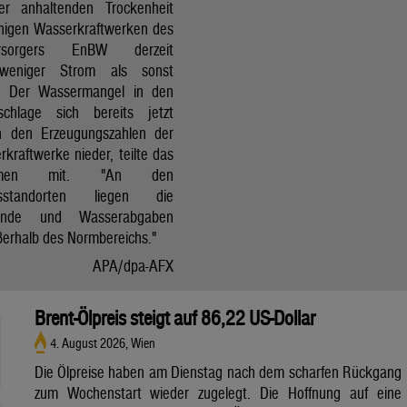
r anhaltenden Trockenheit
inigen Wasserkraftwerken des
versorgers EnBW derzeit
 weniger Strom als sonst
t. Der Wassermangel in den
schlage sich bereits jetzt
in den Erzeugungszahlen der
kraftwerke nieder, teilte das
ehmen mit. "An den
ksstandorten liegen die
tände und Wasserabgaben
ßerhalb des Normbereichs."
APA/dpa-AFX
Brent-Ölpreis steigt auf 86,22 US-Dollar
4. August 2026, Wien
Die Ölpreise haben am Dienstag nach dem scharfen Rückgang
zum Wochenstart wieder zugelegt. Die Hoffnung auf eine