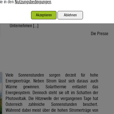
ie in den
Nutzungsbedingungen
.
wird voraussichtlich nach der Sommerpause einem Gesetz
zustimmen, danach kann die Regierung ein entsprechendes
Dekret verabschieden. Der Weg bis zur Inbetriebnahme eines
Akzeptieren
Ablehnen
ersten Reaktors wäre dann noch lang. Doch viele
Unternehmen […]
Die Presse
Viele Sonnenstunden sorgen derzeit für hohe
Energieerträge. Neben Strom lässt sich daraus auch
Wärme gewinnen. Solarthermie entlastet das
Energiesystem. Dennoch steht sie oft im Schatten der
Photovoltaik. Die Hitzewelle der vergangenen Tage hat
Österreich zahlreiche Sonnenstunden beschert.
Während dabei meist über die hohen Stromerträge von