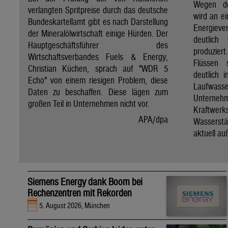
Wegen de
verlangten Spritpreise durch das deutsche
wird an e
Bundeskartellamt gibt es nach Darstellung
Energie
der Mineralölwirtschaft einige Hürden. Der
deutlich
Hauptgeschäftsführer des
produzier
Wirtschaftsverbandes Fuels & Energy,
Flüssen 
Christian Küchen, sprach auf "WDR 5
deutlich 
Echo" von einem riesigen Problem, diese
Laufwasser
Daten zu beschaffen. Diese lägen zum
Untern
großen Teil in Unternehmen nicht vor.
Kraftwer
APA/dpa
Wassers
aktuell au
Siemens Energy dank Boom bei
Rechenzentren mit Rekorden
5. August 2026, München