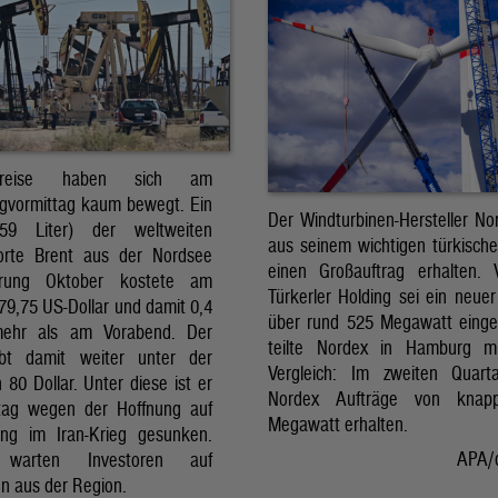
preise haben sich am
gvormittag kaum bewegt. Ein
Der Windturbinen-Hersteller No
159 Liter) der weltweiten
aus seinem wichtigen türkisch
orte Brent aus der Nordsee
einen Großauftrag erhalten.
erung Oktober kostete am
Türkerler Holding sei ein neuer
79,75 US-Dollar und damit 0,4
über rund 525 Megawatt eing
mehr als am Vorabend. Der
teilte Nordex in Hamburg m
ibt damit weiter unter der
Vergleich: Im zweiten Quart
80 Dollar. Unter diese ist er
Nordex Aufträge von knap
tag wegen der Hoffnung auf
Megawatt erhalten.
ng im Iran-Krieg gesunken.
APA/
 warten Investoren auf
n aus der Region.