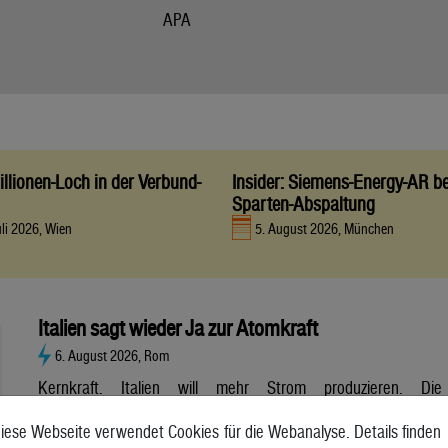
APA
llionen-Loch in der Verbund-
Insider: Siemens-Energy-AR be
Sparten-Abspaltung
uli 2026, Wien
5. August 2026, München
Italien sagt wieder Ja zur Atomkraft
6. August 2026, Rom
Kernkraft. Italien will mehr Strom produzieren. Die
Atombranche hat große Erwartungen, aber es gibt noch viele
iese Webseite verwendet Cookies für die Webanalyse. Details finden
Unsicherheiten. Italien will zurück zur Atomkraft. Der Senat