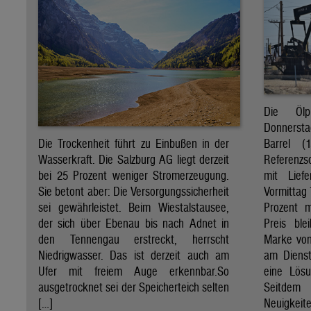
Die Öl
Donnersta
Barrel (
Die Trockenheit führt zu Einbußen in der
Referenzs
Wasserkraft. Die Salzburg AG liegt derzeit
mit Lief
bei 25 Prozent weniger Stromerzeugung.
Vormittag 
Sie betont aber: Die Versorgungssicherheit
Prozent 
sei gewährleistet. Beim Wiestalstausee,
Preis ble
der sich über Ebenau bis nach Adnet in
Marke von 
den Tennengau erstreckt, herrscht
am Diens
Niedrigwasser. Das ist derzeit auch am
eine Lösu
Ufer mit freiem Auge erkennbar.So
Seitdem
ausgetrocknet sei der Speicherteich selten
Neuigkeite
[…]