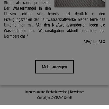
Strom als sonst produziert.
Der Wassermangel in den
Flüssen schlage sich bereits jetzt deutlich in den
Erzeugungszahlen der Laufwasserkraftwerke nieder, teilte das
Unternehmen mit. "An den Kraftwerksstandorten liegen die
Wasserstände und Wasserabgaben aktuell außerhalb des
Normbereichs."
APA/dpa-AFX
Mehr anzeigen
Impressum und Rechtshinweise |
Newsletter
Copyright © CISMO GmbH