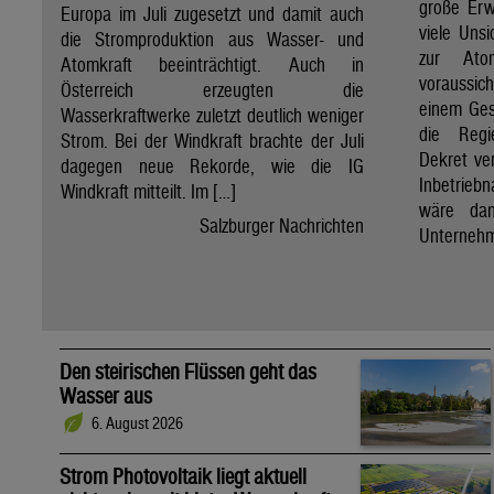
große Erw
Europa im Juli zugesetzt und damit auch
viele Unsi
die Stromproduktion aus Wasser- und
zur Ato
Atomkraft beeinträchtigt. Auch in
voraussic
Österreich erzeugten die
einem Ges
Wasserkraftwerke zuletzt deutlich weniger
die Regi
Strom. Bei der Windkraft brachte der Juli
Dekret ve
dagegen neue Rekorde, wie die IG
Inbetrieb
Windkraft mitteilt. Im […]
wäre dan
Salzburger Nachrichten
Unternehm
Den steirischen Flüssen geht das
Wasser aus
6. August 2026
Strom Photovoltaik liegt aktuell