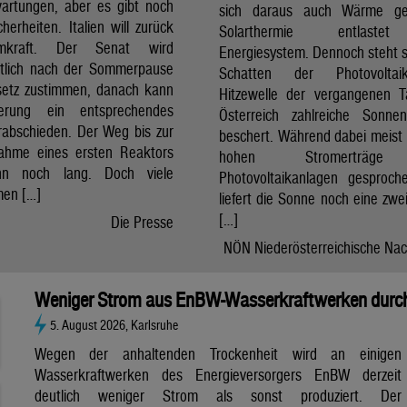
artungen, aber es gibt noch
sich daraus auch Wärme ge
cherheiten. Italien will zurück
Solarthermie entlast
mkraft. Der Senat wird
Energiesystem. Dennoch steht si
htlich nach der Sommerpause
Schatten der Photovolta
etz zustimmen, danach kann
Hitzewelle der vergangenen 
erung ein entsprechendes
Österreich zahlreiche Sonne
rabschieden. Der Weg bis zur
beschert. Während dabei meist 
nahme eines ersten Reaktors
hohen Stromerträg
n noch lang. Doch viele
Photovoltaikanlagen gesproch
en […]
liefert die Sonne noch eine zwe
[…]
Die Presse
NÖN Niederösterreichische Nac
Weniger Strom aus EnBW-Wasserkraftwerken durch
5. August 2026, Karlsruhe
Wegen der anhaltenden Trockenheit wird an einigen
Wasserkraftwerken des Energieversorgers EnBW derzeit
deutlich weniger Strom als sonst produziert. Der