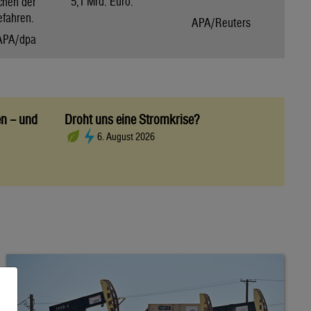
5,1 Mrd. Euro.
chen der
efahren.
APA/Reuters
APA/dpa
en – und
Droht uns eine Stromkrise?
6. August 2026