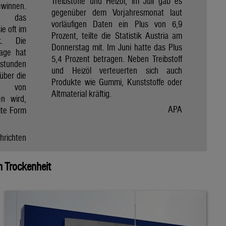
Treibstoffe und Heizöl, im Juli gab es
winnen.
gegenüber dem Vorjahresmonat laut
et das
vorläufigen Daten ein Plus von 6,9
e oft im
Prozent, teilte die Statistik Austria am
ik. Die
Donnerstag mit. Im Juni hatte das Plus
Tage hat
5,4 Prozent betragen. Neben Treibstoff
nstunden
und Heizöl verteuerten sich auch
über die
Produkte wie Gummi, Kunststoffe oder
e von
Altmaterial kräftig.
en wird,
APA
ite Form
hrichten
 Trockenheit