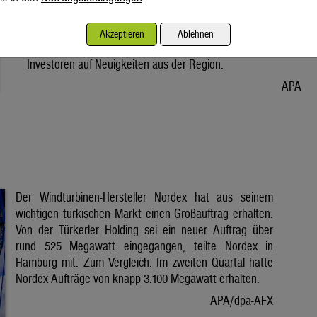
Vorabend. Der Preis bleibt damit weiter unter der Marke von
80 Dollar. Unter diese ist er am Dienstag wegen der Hoffnung
Akzeptieren
Ablehnen
auf eine Lösung im Iran-Krieg gesunken. Seitdem warten
Investoren auf Neuigkeiten aus der Region.
APA
Der Windturbinen-Hersteller Nordex hat aus seinem
wichtigen türkischen Markt einen Großauftrag erhalten.
Von der Türkerler Holding sei ein neuer Auftrag über
rund 525 Megawatt eingegangen, teilte Nordex in
Hamburg mit. Zum Vergleich: Im zweiten Quartal hatte
Nordex Aufträge von knapp 3.100 Megawatt erhalten.
APA/dpa-AFX