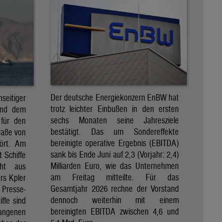
Der deutsche Energiekonzern EnBW hat
eitiger
trotz leichter Einbußen in den ersten
und dem
sechs Monaten seine Jahresziele
 für den
bestätigt. Das um Sondereffekte
raße von
bereinigte operative Ergebnis (EBITDA)
tört. Am
sank bis Ende Juni auf 2,3 (Vorjahr: 2,4)
t Schiffe
Milliarden Euro, wie das Unternehmen
eht aus
am Freitag mitteilte. Für das
rs Kpler
Gesamtjahr 2026 rechne der Vorstand
Presse-
dennoch weiterhin mit einem
ffe sind
bereinigten EBITDA zwischen 4,6 und
gangenen