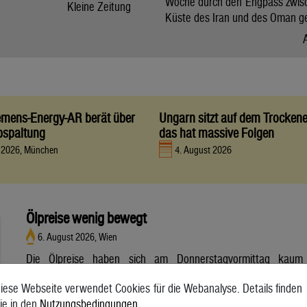
Woche durch den Engpass zwis
Kleine Zeitung
Küste des Iran und des Oman g
iemens-Energy-AR berät über
Ungarn sitzt auf dem Trocken
bspaltung
das hat massive Folgen
t 2026, München
4. August 2026
Ölpreise wenig bewegt
6. August 2026, Wien
Die Ölpreise haben sich am Donnerstagvormittag kaum
bewegt. Ein Barrel (159 Liter) der weltweiten Referenzsorte
iese Webseite verwendet Cookies für die Webanalyse. Details finden
Brent aus der Nordsee mit Lieferung Oktober kostete am
ie in den
Nutzungsbedingungen
.
Vormittag 79,75 US-Dollar und damit 0,4 Prozent mehr als am