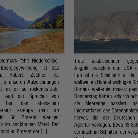
eiermark fehlt Niederschlag.
Trotz ausbleibender gegens
Energiegewinnung ist das
Angriffe zwischen den USA 
sch. Robert Zechner ist
Iran ist die Schifffahrt in der
. „In unseren Aufzeichnungen
weltweiten Handel wichtigen St
ch nie ein so trockenes Jahr
Hormuz weiterhin massiv ges
, sagt der Sprecher von
Donnerstag hätten lediglich ach
. Bei den steirischen
die Meerenge passiert, g
twerken erzeuge man im
Informationen des Datenanbiete
nitt 50 Prozent weniger
hervor, die der Deutschen 
ls im langjährigen Mittel. Der
Agentur vorliegen. Etwa 13 Schi
rund 85 Prozent der […]
demnach im Schnitt in der ver