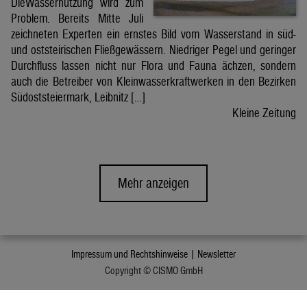
DieWassernutzung wird zum
Problem. Bereits Mitte Juli
zeichneten Experten ein ernstes Bild vom Wasserstand in süd-
und oststeirischen Fließgewässern. Niedriger Pegel und geringer
Durchfluss lassen nicht nur Flora und Fauna ächzen, sondern
auch die Betreiber von Kleinwasserkraftwerken in den Bezirken
Südoststeiermark, Leibnitz […]
Kleine Zeitung
Mehr anzeigen
Impressum und Rechtshinweise |
Newsletter
Copyright © CISMO GmbH