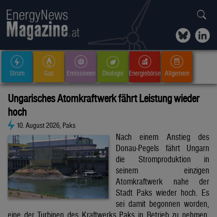
Strom
Gas
Emissionen
Ökologie
Energiebörse
Allgemein
Ungarisches Atomkraftwerk fährt Leistung wieder
hoch
10. August 2026, Paks
Nach einem Anstieg des
Donau-Pegels fährt Ungarn
die Stromproduktion in
seinem einzigen
Atomkraftwerk nahe der
Stadt Paks wieder hoch. Es
sei damit begonnen worden,
eine der Turbinen des Kraftwerks Paks in Betrieb zu nehmen,