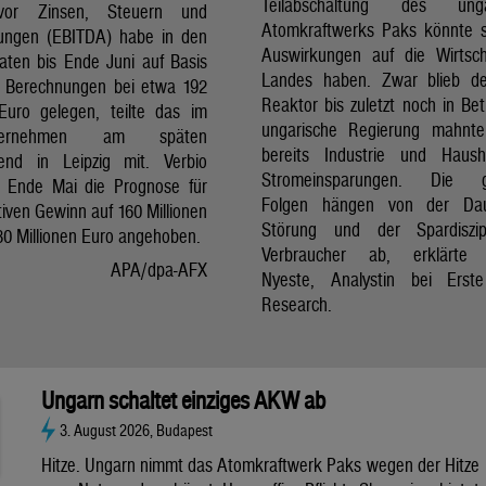
Teilabschaltung des unga
vor Zinsen, Steuern und
Atomkraftwerks Paks könnte 
ungen (EBITDA) habe in den
Auswirkungen auf die Wirtsc
aten bis Ende Juni auf Basis
Landes haben. Zwar blieb de
er Berechnungen bei etwa 192
Reaktor bis zuletzt noch in Bet
 Euro gelegen, teilte das im
ungarische Regierung mahnte
nternehmen am späten
bereits Industrie und Haush
end in Leipzig mit. Verbio
Stromeinsparungen. Die 
t Ende Mai die Prognose für
Folgen hängen von der Da
iven Gewinn auf 160 Millionen
Störung und der Spardiszip
80 Millionen Euro angehoben.
Verbraucher ab, erklärte 
APA/dpa-AFX
Nyeste, Analystin bei Erst
Research.
Ungarn schaltet einziges AKW ab
3. August 2026, Budapest
Hitze. Ungarn nimmt das Atomkraftwerk Paks wegen der Hitze