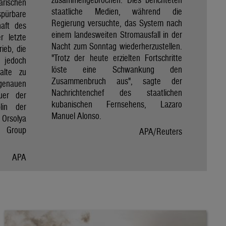
rischen
staatliche Medien, während die
spürbare
Regierung versuchte, das System nach
haft des
einem landesweiten Stromausfall in der
r letzte
Nacht zum Sonntag wiederherzustellen.
rieb, die
"Trotz der heute erzielten Fortschritte
 jedoch
löste eine Schwankung den
alte zu
Zusammenbruch aus", sagte der
genauen
Nachrichtenchef des staatlichen
uer der
kubanischen Fernsehens, Lazaro
lin der
Manuel Alonso.
Orsolya
e Group
APA/Reuters
APA