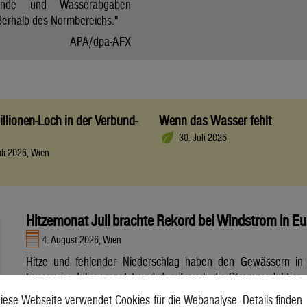
tände und Wasserabgaben
ßerhalb des Normbereichs."
APA/dpa-AFX
llionen-Loch in der Verbund-
Wenn das Wasser fehlt
30. Juli 2026
uli 2026, Wien
Hitzemonat Juli brachte Rekord bei Windstrom in E
4. August 2026, Wien
Hitze und fehlender Niederschlag haben den Gewässern in
Europa im Juli zugesetzt und damit auch die Stromproduktion
aus Wasser- und Atomkraft beeinträchtigt. Unterdessen
iese Webseite verwendet Cookies für die Webanalyse. Details finden