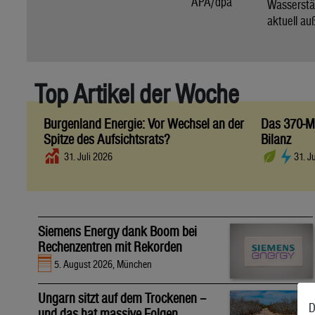
APA/dpa
Wassers
aktuell au
Top Artikel der Woche
Burgenland Energie: Vor Wechsel an der
Das 370-Mi
Spitze des Aufsichtsrats?
Bilanz
31. Juli 2026
31. J
Siemens Energy dank Boom bei
Rechenzentren mit Rekorden
5. August 2026, München
Ungarn sitzt auf dem Trockenen –
D
und das hat massive Folgen