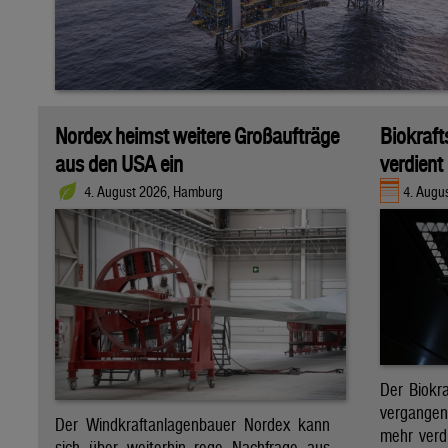
Nordex heimst weitere Großaufträge
Biokraft
aus den USA ein
verdient
4. August 2026, Hamburg
4. Augus
Der Biokra
vergange
Der Windkraftanlagenbauer Nordex kann
mehr verdi
sich über weiterhin rege Nachfrage aus