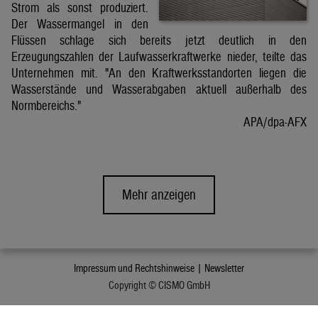
Strom als sonst produziert.
Der Wassermangel in den
Flüssen schlage sich bereits jetzt deutlich in den
Erzeugungszahlen der Laufwasserkraftwerke nieder, teilte das
Unternehmen mit. "An den Kraftwerksstandorten liegen die
Wasserstände und Wasserabgaben aktuell außerhalb des
Normbereichs."
APA/dpa-AFX
Mehr anzeigen
Impressum und Rechtshinweise |
Newsletter
Copyright © CISMO GmbH