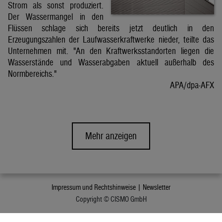
Strom als sonst produziert.
Der Wassermangel in den
Flüssen schlage sich bereits jetzt deutlich in den
Erzeugungszahlen der Laufwasserkraftwerke nieder, teilte das
Unternehmen mit. "An den Kraftwerksstandorten liegen die
Wasserstände und Wasserabgaben aktuell außerhalb des
Normbereichs."
APA/dpa-AFX
Mehr anzeigen
Impressum und Rechtshinweise |
Newsletter
Copyright © CISMO GmbH