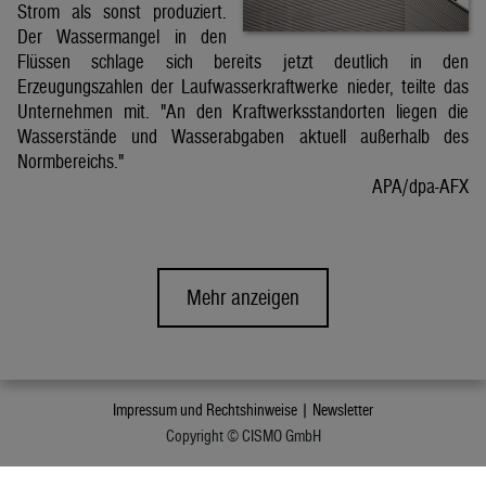
Strom als sonst produziert.
Der Wassermangel in den
Flüssen schlage sich bereits jetzt deutlich in den
Erzeugungszahlen der Laufwasserkraftwerke nieder, teilte das
Unternehmen mit. "An den Kraftwerksstandorten liegen die
Wasserstände und Wasserabgaben aktuell außerhalb des
Normbereichs."
APA/dpa-AFX
Mehr anzeigen
Impressum und Rechtshinweise |
Newsletter
Copyright © CISMO GmbH