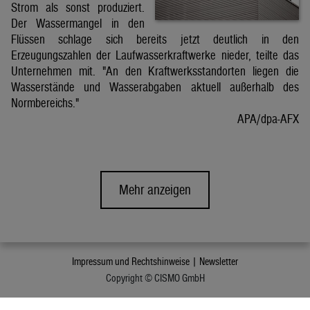
Strom als sonst produziert.
Der Wassermangel in den
Flüssen schlage sich bereits jetzt deutlich in den
Erzeugungszahlen der Laufwasserkraftwerke nieder, teilte das
Unternehmen mit. "An den Kraftwerksstandorten liegen die
Wasserstände und Wasserabgaben aktuell außerhalb des
Normbereichs."
APA/dpa-AFX
Mehr anzeigen
Impressum und Rechtshinweise |
Newsletter
Copyright © CISMO GmbH