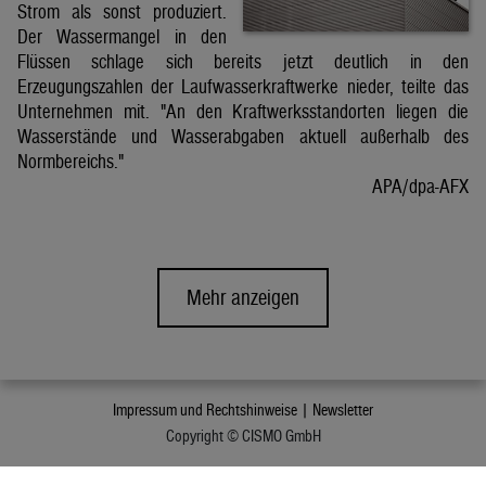
Strom als sonst produziert.
Der Wassermangel in den
Flüssen schlage sich bereits jetzt deutlich in den
Erzeugungszahlen der Laufwasserkraftwerke nieder, teilte das
Unternehmen mit. "An den Kraftwerksstandorten liegen die
Wasserstände und Wasserabgaben aktuell außerhalb des
Normbereichs."
APA/dpa-AFX
Mehr anzeigen
Impressum und Rechtshinweise |
Newsletter
Copyright © CISMO GmbH