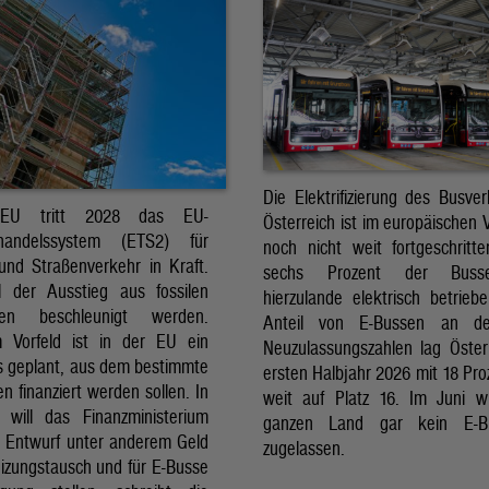
Die Elektrifizierung des Busver
EU tritt 2028 das EU-
Österreich ist im europäischen 
shandelssystem (ETS2) für
noch nicht weit fortgeschritt
nd Straßenverkehr in Kraft.
sechs Prozent der Buss
l der Ausstieg aus fossilen
hierzulande elektrisch betrieb
ffen beschleunigt werden.
Anteil von E-Bussen an d
m Vorfeld ist in der EU ein
Neuzulassungszahlen lag Öster
s geplant, aus dem bestimmte
ersten Halbjahr 2026 mit 18 Pro
 finanziert werden sollen. In
weit auf Platz 16. Im Juni 
h will das Finanzministerium
ganzen Land gar kein E-
m Entwurf unter anderem Geld
zugelassen.
eizungstausch und für E-Busse