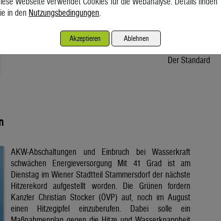
iese Webseite verwendet Cookies für die Webanalyse. Details finden
Stroms kommt aus dem Kraftwerk. Der Anblick am
ie in den
Nutzungsbedingungen
.
Budapester Donauufer ist ungewohnt. „So niedrig stand der
Strom noch nie“, sagt Gyuri, der Taxifahrer. Während sein E-
Akzeptieren
Ablehnen
Auto den Budaer Donaukai entlanggleitet, […]
Der Standard
n
AKW-Abschaltungen und Einbruch bei Wasserkraft
schwächen Energieversorgung Mit 41 Grad ist am
Dienstag im Wiener Stadtteil Stammersdorf der nächste
Hitzerekord aufgestellt worden. Die Grünen fordern
Kanzler Christian Stocker (ÖVP) auf, noch im August
einen Hitzegipfel einzuberufen. Dabei solle ein
Maßnahmenplan gegen die Hitze und Wasserknappheit