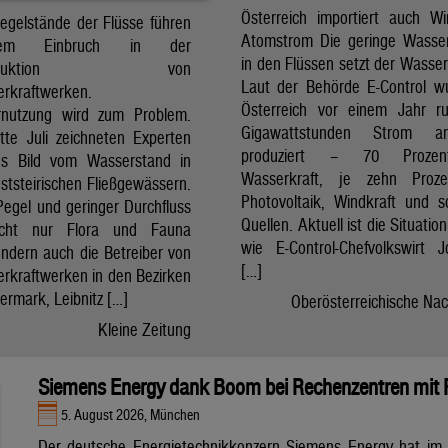
Österreich importiert auch W
Pegelstände der Flüsse führen
Atomstrom Die geringe Wasse
em Einbruch in der
in den Flüssen setzt der Wasser
mproduktion von
Laut der Behörde E-Control w
erkraftwerken.
Österreich vor einem Jahr r
rnutzung wird zum Problem.
Gigawattstunden Strom 
itte Juli zeichneten Experten
produziert – 70 Proze
es Bild vom Wasserstand in
Wasserkraft, je zehn Proz
ststeirischen Fließgewässern.
Photovoltaik, Windkraft und s
Pegel und geringer Durchfluss
Quellen. Aktuell ist die Situatio
icht nur Flora und Fauna
wie E-Control-Chefvolkswirt 
ondern auch die Betreiber von
[…]
erkraftwerken in den Bezirken
ermark, Leibnitz […]
Oberösterreichische Nac
Kleine Zeitung
Siemens Energy dank Boom bei Rechenzentren mit
5. August 2026, München
Der deutsche Energietechnikkonzern Siemens Energy hat im