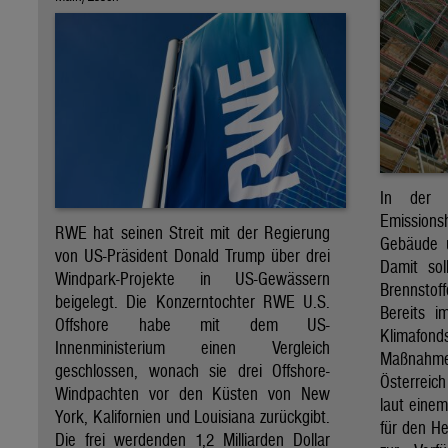
In der 
Emission
RWE hat seinen Streit mit der Regierung
Gebäude u
von US-Präsident Donald Trump über drei
Damit sol
Windpark-Projekte in US-Gewässern
Brennsto
beigelegt. Die Konzerntochter RWE U.S.
Bereits i
Offshore habe mit dem US-
Klimafond
Innenministerium einen Vergleich
Maßnahmen
geschlossen, wonach sie drei Offshore-
Österreic
Windpachten vor den Küsten von New
laut eine
York, Kalifornien und Louisiana zurückgibt.
für den H
Die frei werdenden 1,2 Milliarden Dollar