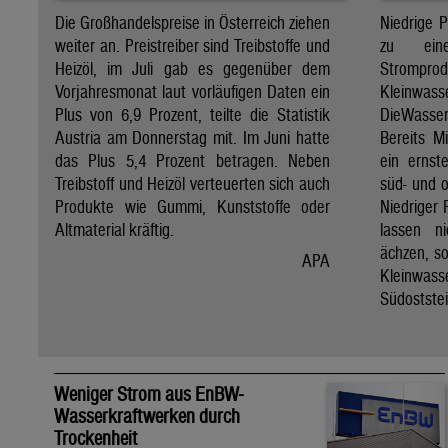
Die Großhandelspreise in Österreich ziehen
Niedrige 
weiter an. Preistreiber sind Treibstoffe und
zu ein
Heizöl, im Juli gab es gegenüber dem
Stro
Vorjahresmonat laut vorläufigen Daten ein
Kleinwass
Plus von 6,9 Prozent, teilte die Statistik
DieWasse
Austria am Donnerstag mit. Im Juni hatte
Bereits M
das Plus 5,4 Prozent betragen. Neben
ein ernst
Treibstoff und Heizöl verteuerten sich auch
süd- und o
Produkte wie Gummi, Kunststoffe oder
Niedriger 
Altmaterial kräftig.
lassen n
ächzen, s
APA
Kleinwass
Südoststei
Weniger Strom aus EnBW-
Wasserkraftwerken durch
Trockenheit