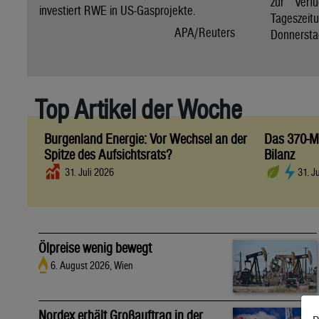
zur Verfü
investiert RWE in US-Gasprojekte.
Tagesze
APA/Reuters
Donnersta
Top Artikel der Woche
Burgenland Energie: Vor Wechsel an der
Das 370-Mi
Spitze des Aufsichtsrats?
Bilanz
31. Juli 2026
31. J
Ölpreise wenig bewegt
6. August 2026, Wien
Nordex erhält Großauftrag in der