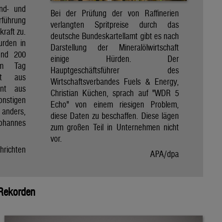
ind- und
Bei der Prüfung der von Raffinerien
rführung
verlangten Spritpreise durch das
kraft zu.
deutsche Bundeskartellamt gibt es nach
urden in
Darstellung der Mineralölwirtschaft
und 200
einige Hürden. Der
am Tag
Hauptgeschäftsführer des
nt aus
Wirtschaftsverbandes Fuels & Energy,
ent aus
Christian Küchen, sprach auf "WDR 5
onstigen
Echo" von einem riesigen Problem,
n anders,
diese Daten zu beschaffen. Diese lägen
Johannes
zum großen Teil in Unternehmen nicht
vor.
hrichten
APA/dpa
 Rekorden