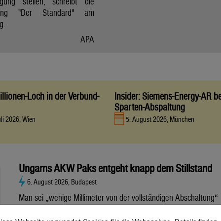
gung stellen, schreibt die
itung "Der Standard" am
g.
APA
llionen-Loch in der Verbund-
Insider: Siemens-Energy-AR be
Sparten-Abspaltung
uli 2026, Wien
5. August 2026, München
Ungarns AKW Paks entgeht knapp dem Stillstand
6. August 2026, Budapest
Man sei „wenige Millimeter von der vollständigen Abschaltung“
entfernt gewesen, sagt Regierungschef Magyar. Die Situation
bleibt aber nach wie vor kritisch. Ein Drittel des ungarischen