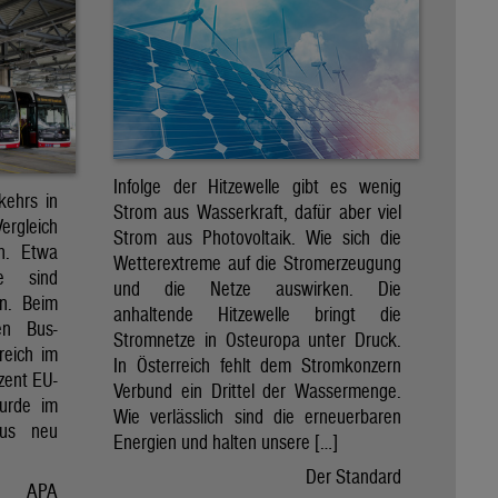
Infolge der Hitzewelle gibt es wenig
kehrs in
Strom aus Wasserkraft, dafür aber viel
Vergleich
Strom aus Photovoltaik. Wie sich die
en. Etwa
Wetterextreme auf die Stromerzeugung
e sind
und die Netze auswirken. Die
en. Beim
anhaltende Hitzewelle bringt die
en Bus-
Stromnetze in Osteuropa unter Druck.
reich im
In Österreich fehlt dem Stromkonzern
zent EU-
Verbund ein Drittel der Wassermenge.
wurde im
Wie verlässlich sind die erneuerbaren
Bus neu
Energien und halten unsere […]
Der Standard
APA