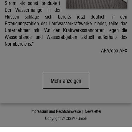
Strom als sonst produziert.
Der Wassermangel in den
Flüssen schlage sich bereits jetzt deutlich in den
Erzeugungszahlen der Laufwasserkraftwerke nieder, teilte das
Unternehmen mit. "An den Kraftwerksstandorten liegen die
Wasserstände und Wasserabgaben aktuell außerhalb des
Normbereichs."
APA/dpa-AFX
Mehr anzeigen
Impressum und Rechtshinweise |
Newsletter
Copyright © CISMO GmbH