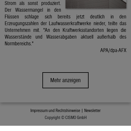
Strom als sonst produziert.
Der Wassermangel in den
Flüssen schlage sich bereits jetzt deutlich in den
Erzeugungszahlen der Laufwasserkraftwerke nieder, teilte das
Unternehmen mit. "An den Kraftwerksstandorten liegen die
Wasserstände und Wasserabgaben aktuell außerhalb des
Normbereichs."
APA/dpa-AFX
Mehr anzeigen
Impressum und Rechtshinweise |
Newsletter
Copyright © CISMO GmbH