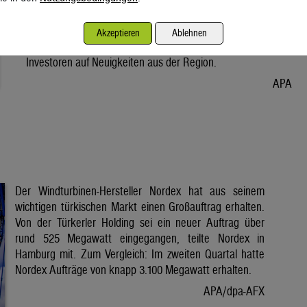
Vorabend. Der Preis bleibt damit weiter unter der Marke von
80 Dollar. Unter diese ist er am Dienstag wegen der Hoffnung
Akzeptieren
Ablehnen
auf eine Lösung im Iran-Krieg gesunken. Seitdem warten
Investoren auf Neuigkeiten aus der Region.
APA
Der Windturbinen-Hersteller Nordex hat aus seinem
wichtigen türkischen Markt einen Großauftrag erhalten.
Von der Türkerler Holding sei ein neuer Auftrag über
rund 525 Megawatt eingegangen, teilte Nordex in
Hamburg mit. Zum Vergleich: Im zweiten Quartal hatte
Nordex Aufträge von knapp 3.100 Megawatt erhalten.
APA/dpa-AFX