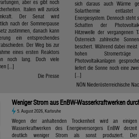
artungen, aber es gibt noch
sich daraus auch Wärme ge
cherheiten. Italien will zurück
Solarthermie entlast
mkraft. Der Senat wird
Energiesystem. Dennoch steht si
htlich nach der Sommerpause
Schatten der Photovolta
etz zustimmen, danach kann
Hitzewelle der vergangenen 
erung ein entsprechendes
Österreich zahlreiche Sonne
rabschieden. Der Weg bis zur
beschert. Während dabei meist 
nahme eines ersten Reaktors
hohen Stromerträg
n noch lang. Doch viele
Photovoltaikanlagen gesproch
en […]
liefert die Sonne noch eine zwe
[…]
Die Presse
NÖN Niederösterreichische Nac
Weniger Strom aus EnBW-Wasserkraftwerken durch
5. August 2026, Karlsruhe
Wegen der anhaltenden Trockenheit wird an einigen
Wasserkraftwerken des Energieversorgers EnBW derzeit
deutlich weniger Strom als sonst produziert. Der