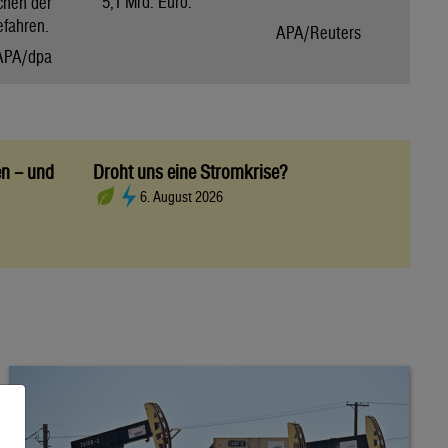
5,1 Mrd. Euro.
chen der
efahren.
APA/Reuters
APA/dpa
en – und
Droht uns eine Stromkrise?
6. August 2026