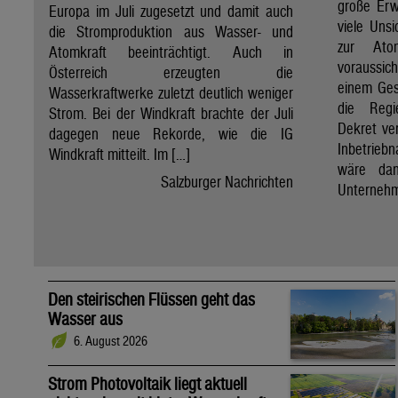
große Erw
Europa im Juli zugesetzt und damit auch
viele Unsi
die Stromproduktion aus Wasser- und
zur Ato
Atomkraft beeinträchtigt. Auch in
voraussic
Österreich erzeugten die
einem Ges
Wasserkraftwerke zuletzt deutlich weniger
die Regi
Strom. Bei der Windkraft brachte der Juli
Dekret ve
dagegen neue Rekorde, wie die IG
Inbetrieb
Windkraft mitteilt. Im […]
wäre dan
Salzburger Nachrichten
Unternehm
Den steirischen Flüssen geht das
Wasser aus
6. August 2026
Strom Photovoltaik liegt aktuell