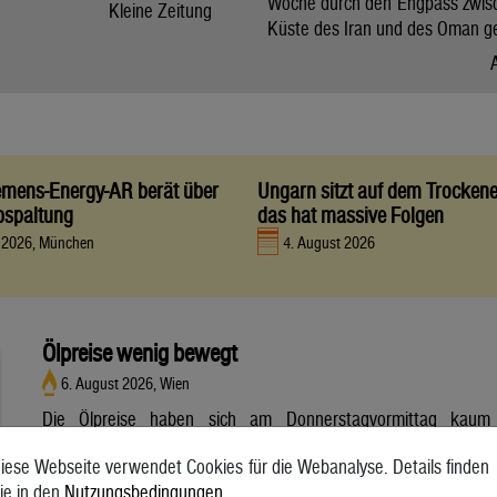
Woche durch den Engpass zwis
Kleine Zeitung
Küste des Iran und des Oman g
iemens-Energy-AR berät über
Ungarn sitzt auf dem Trocken
bspaltung
das hat massive Folgen
t 2026, München
4. August 2026
Ölpreise wenig bewegt
6. August 2026, Wien
Die Ölpreise haben sich am Donnerstagvormittag kaum
bewegt. Ein Barrel (159 Liter) der weltweiten Referenzsorte
iese Webseite verwendet Cookies für die Webanalyse. Details finden
Brent aus der Nordsee mit Lieferung Oktober kostete am
ie in den
Nutzungsbedingungen
.
Vormittag 79,75 US-Dollar und damit 0,4 Prozent mehr als am