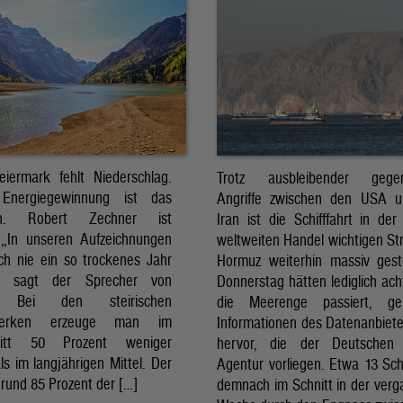
eiermark fehlt Niederschlag.
Trotz ausbleibender gegens
Energiegewinnung ist das
Angriffe zwischen den USA 
sch. Robert Zechner ist
Iran ist die Schifffahrt in der
. „In unseren Aufzeichnungen
weltweiten Handel wichtigen St
ch nie ein so trockenes Jahr
Hormuz weiterhin massiv ges
, sagt der Sprecher von
Donnerstag hätten lediglich ach
. Bei den steirischen
die Meerenge passiert, g
twerken erzeuge man im
Informationen des Datenanbiete
nitt 50 Prozent weniger
hervor, die der Deutschen 
ls im langjährigen Mittel. Der
Agentur vorliegen. Etwa 13 Schi
rund 85 Prozent der […]
demnach im Schnitt in der ver