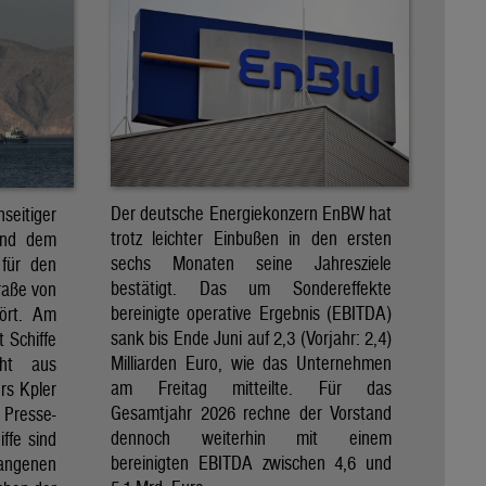
Der deutsche Energiekonzern EnBW hat
eitiger
trotz leichter Einbußen in den ersten
und dem
sechs Monaten seine Jahresziele
 für den
bestätigt. Das um Sondereffekte
raße von
bereinigte operative Ergebnis (EBITDA)
tört. Am
sank bis Ende Juni auf 2,3 (Vorjahr: 2,4)
t Schiffe
Milliarden Euro, wie das Unternehmen
eht aus
am Freitag mitteilte. Für das
rs Kpler
Gesamtjahr 2026 rechne der Vorstand
Presse-
dennoch weiterhin mit einem
ffe sind
bereinigten EBITDA zwischen 4,6 und
gangenen