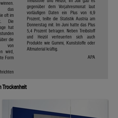
Treibstoffe und Heizöl, im Juli gab es
winnen.
gegenüber dem Vorjahresmonat laut
et das
vorläufigen Daten ein Plus von 6,9
e oft im
Prozent, teilte die Statistik Austria am
ik. Die
Donnerstag mit. Im Juni hatte das Plus
Tage hat
5,4 Prozent betragen. Neben Treibstoff
nstunden
und Heizöl verteuerten sich auch
über die
Produkte wie Gummi, Kunststoffe oder
e von
Altmaterial kräftig.
en wird,
APA
ite Form
hrichten
 Trockenheit