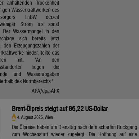
r anhaltenden Trockenheit
inigen Wasserkraftwerken des
versorgers EnBW derzeit
 weniger Strom als sonst
t. Der Wassermangel in den
schlage sich bereits jetzt
in den Erzeugungszahlen der
kraftwerke nieder, teilte das
ehmen mit. "An den
ksstandorten liegen die
tände und Wasserabgaben
ßerhalb des Normbereichs."
APA/dpa-AFX
Brent-Ölpreis steigt auf 86,22 US-Dollar
4. August 2026, Wien
Die Ölpreise haben am Dienstag nach dem scharfen Rückgang
zum Wochenstart wieder zugelegt. Die Hoffnung auf eine