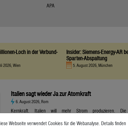
APA
llionen-Loch in der Verbund-
Insider: Siemens-Energy-AR be
Sparten-Abspaltung
uli 2026, Wien
5. August 2026, München
Italien sagt wieder Ja zur Atomkraft
6. August 2026, Rom
Kernkraft. Italien will mehr Strom produzieren. Die
Atombranche hat große Erwartungen, aber es gibt noch viele
iese Webseite verwendet Cookies für die Webanalyse. Details finden
Unsicherheiten. Italien will zurück zur Atomkraft. Der Senat