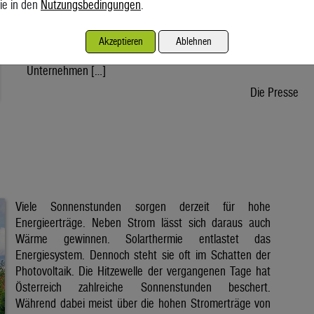
ie in den
Nutzungsbedingungen
.
wird voraussichtlich nach der Sommerpause einem Gesetz
zustimmen, danach kann die Regierung ein entsprechendes
Dekret verabschieden. Der Weg bis zur Inbetriebnahme eines
Akzeptieren
Ablehnen
ersten Reaktors wäre dann noch lang. Doch viele
Unternehmen […]
Die Presse
Viele Sonnenstunden sorgen derzeit für hohe
Energieerträge. Neben Strom lässt sich daraus auch
Wärme gewinnen. Solarthermie entlastet das
Energiesystem. Dennoch steht sie oft im Schatten der
Photovoltaik. Die Hitzewelle der vergangenen Tage hat
Österreich zahlreiche Sonnenstunden beschert.
Während dabei meist über die hohen Stromerträge von