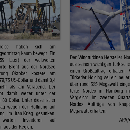
preise haben sich am
gvormittag kaum bewegt. Ein
Der Windturbinen-Hersteller No
159 Liter) der weltweiten
aus seinem wichtigen türkisch
orte Brent aus der Nordsee
einen Großauftrag erhalten.
erung Oktober kostete am
Türkerler Holding sei ein neuer
79,75 US-Dollar und damit 0,4
über rund 525 Megawatt eing
mehr als am Vorabend. Der
teilte Nordex in Hamburg m
ibt damit weiter unter der
Vergleich: Im zweiten Quart
80 Dollar. Unter diese ist er
Nordex Aufträge von knap
tag wegen der Hoffnung auf
Megawatt erhalten.
ng im Iran-Krieg gesunken.
APA/
 warten Investoren auf
n aus der Region.