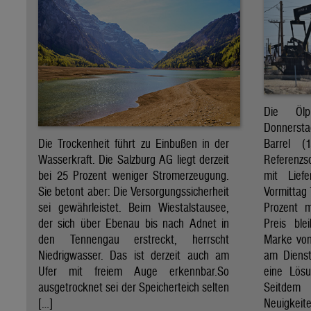
Die Öl
Donnersta
Barrel (
Die Trockenheit führt zu Einbußen in der
Referenzs
Wasserkraft. Die Salzburg AG liegt derzeit
mit Lief
bei 25 Prozent weniger Stromerzeugung.
Vormittag 
Sie betont aber: Die Versorgungssicherheit
Prozent 
sei gewährleistet. Beim Wiestalstausee,
Preis ble
der sich über Ebenau bis nach Adnet in
Marke von 
den Tennengau erstreckt, herrscht
am Diens
Niedrigwasser. Das ist derzeit auch am
eine Lösu
Ufer mit freiem Auge erkennbar.So
Seitdem
ausgetrocknet sei der Speicherteich selten
Neuigkeite
[…]