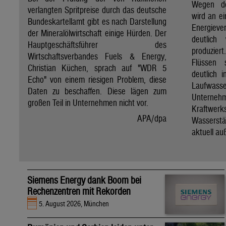
Wegen de
verlangten Spritpreise durch das deutsche
wird an e
Bundeskartellamt gibt es nach Darstellung
Energie
der Mineralölwirtschaft einige Hürden. Der
deutlich
Hauptgeschäftsführer des
produzier
Wirtschaftsverbandes Fuels & Energy,
Flüssen 
Christian Küchen, sprach auf "WDR 5
deutlich 
Echo" von einem riesigen Problem, diese
Laufwasser
Daten zu beschaffen. Diese lägen zum
Untern
großen Teil in Unternehmen nicht vor.
Kraftwer
APA/dpa
Wassers
aktuell au
Siemens Energy dank Boom bei
Rechenzentren mit Rekorden
5. August 2026, München