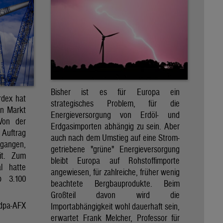
Bisher ist es für Europa ein
rdex hat
strategisches Problem, für die
en Markt
Energieversorgung von Erdöl- und
 Von der
Erdgasimporten abhängig zu sein. Aber
 Auftrag
auch nach dem Umstieg auf eine Strom-
egangen,
getriebene "grüne" Energieversorgung
it. Zum
bleibt Europa auf Rohstoffimporte
al hatte
angewiesen, für zahlreiche, früher wenig
p 3.100
beachtete Bergbauprodukte. Beim
Großteil davon wird die
dpa-AFX
Importabhängigkeit wohl dauerhaft sein,
erwartet Frank Melcher, Professor für