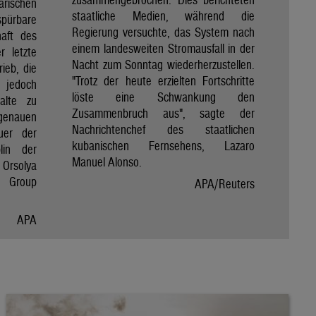
rischen
staatliche Medien, während die
spürbare
Regierung versuchte, das System nach
haft des
einem landesweiten Stromausfall in der
r letzte
Nacht zum Sonntag wiederherzustellen.
rieb, die
"Trotz der heute erzielten Fortschritte
 jedoch
löste eine Schwankung den
alte zu
Zusammenbruch aus", sagte der
genauen
Nachrichtenchef des staatlichen
uer der
kubanischen Fernsehens, Lazaro
lin der
Manuel Alonso.
Orsolya
e Group
APA/Reuters
APA