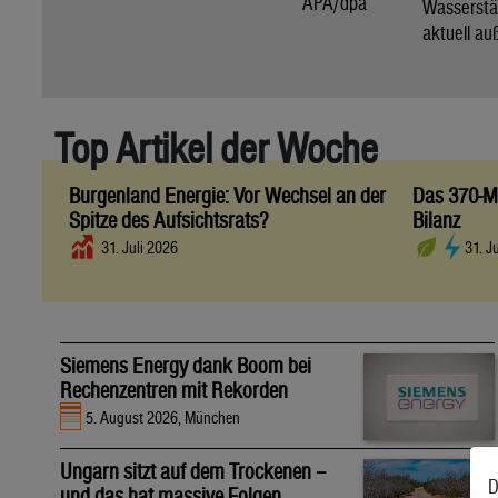
APA/dpa
Wassers
aktuell au
Top Artikel der Woche
Burgenland Energie: Vor Wechsel an der
Das 370-Mi
Spitze des Aufsichtsrats?
Bilanz
31. Juli 2026
31. J
Siemens Energy dank Boom bei
Rechenzentren mit Rekorden
5. August 2026, München
Ungarn sitzt auf dem Trockenen –
D
und das hat massive Folgen