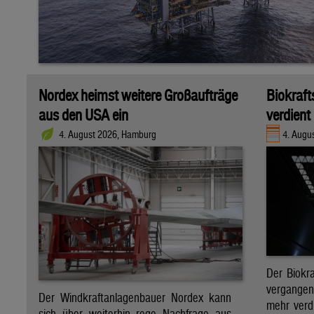
Nordex heimst weitere Großaufträge
Biokraft
aus den USA ein
verdient
4. August 2026, Hamburg
4. Augus
Der Biokra
vergange
Der Windkraftanlagenbauer Nordex kann
mehr verdi
sich über weiterhin rege Nachfrage aus