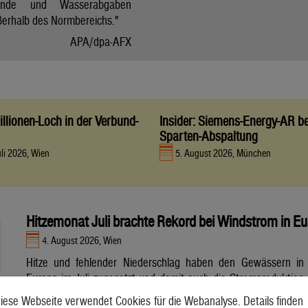
tände und Wasserabgaben
ßerhalb des Normbereichs."
APA/dpa-AFX
llionen-Loch in der Verbund-
Insider: Siemens-Energy-AR be
Sparten-Abspaltung
uli 2026, Wien
5. August 2026, München
Hitzemonat Juli brachte Rekord bei Windstrom in E
4. August 2026, Wien
Hitze und fehlender Niederschlag haben den Gewässern in
Europa im Juli zugesetzt und damit auch die Stromproduktion
aus Wasser- und Atomkraft beeinträchtigt. Unterdessen
iese Webseite verwendet Cookies für die Webanalyse. Details finden