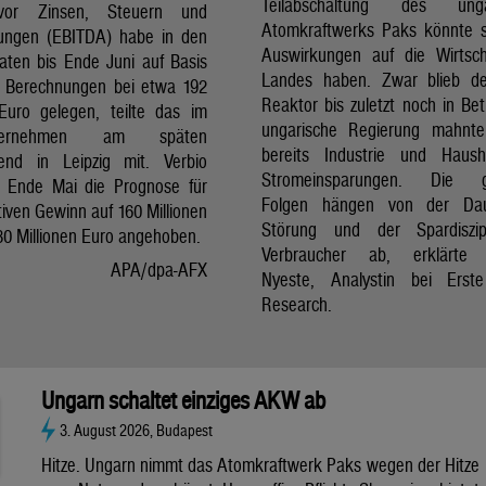
Teilabschaltung des unga
vor Zinsen, Steuern und
Atomkraftwerks Paks könnte 
ungen (EBITDA) habe in den
Auswirkungen auf die Wirtsc
aten bis Ende Juni auf Basis
Landes haben. Zwar blieb de
er Berechnungen bei etwa 192
Reaktor bis zuletzt noch in Bet
 Euro gelegen, teilte das im
ungarische Regierung mahnte
nternehmen am späten
bereits Industrie und Haush
end in Leipzig mit. Verbio
Stromeinsparungen. Die 
t Ende Mai die Prognose für
Folgen hängen von der Da
iven Gewinn auf 160 Millionen
Störung und der Spardiszip
80 Millionen Euro angehoben.
Verbraucher ab, erklärte 
APA/dpa-AFX
Nyeste, Analystin bei Erst
Research.
Ungarn schaltet einziges AKW ab
3. August 2026, Budapest
Hitze. Ungarn nimmt das Atomkraftwerk Paks wegen der Hitze