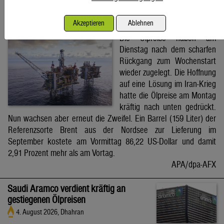
Brent-Ölpreis steigt auf 86,22 US-Dollar
Akzeptieren
Ablehnen
4. August 2026, Wien
Die Ölpreise haben am
Dienstag nach dem scharfen
Rückgang zum Wochenstart
wieder zugelegt. Die Hoffnung
auf eine Lösung im Iran-Krieg
hatte die Ölpreise am Montag
kräftig nach unten gedrückt.
Nun wachsen aber erneut die Zweifel. Ein Barrel (159 Liter) der
Referenzsorte Brent aus der Nordsee zur Lieferung im
September kostete am Vormittag 86,22 US-Dollar und damit
2,91 Prozent mehr als am Vortag.
APA/dpa-AFX
Saudi Aramco verdient kräftig an
gestiegenen Ölpreisen
4. August 2026, Dhahran