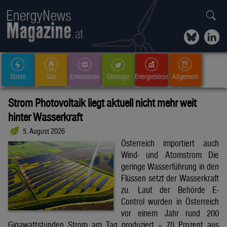
Strom
Gas
Emissionen
Ökologie
Energiebörse
Allgemein
Strom Photovoltaik liegt aktuell nicht mehr weit
hinter Wasserkraft
5. August 2026
Österreich importiert auch
Wind- und Atomstrom Die
geringe Wasserführung in den
Flüssen setzt der Wasserkraft
zu. Laut der Behörde E-
Control wurden in Österreich
vor einem Jahr rund 200
Gigawattstunden Strom am Tag produziert – 70 Prozent aus