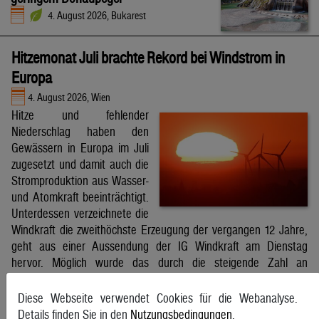
4. August 2026, Bukarest
Hitzemonat Juli brachte Rekord bei Windstrom in
Europa
4. August 2026, Wien
Hitze und fehlender
Niederschlag haben den
Gewässern in Europa im Juli
zugesetzt und damit auch die
Stromproduktion aus Wasser-
und Atomkraft beeinträchtigt.
Unterdessen verzeichnete die
Windkraft die zweithöchste Erzeugung der vergangen 12 Jahre,
geht aus einer Aussendung der IG Windkraft am Dienstag
hervor. Möglich wurde das durch die steigende Zahl an
Windkraftanlagen aber auch durch bessere Windverhältnisse.
APA
Diese Webseite verwendet Cookies für die Webanalyse.
Details finden Sie in den
Nutzungsbedingungen
.