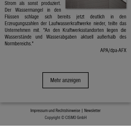
Strom als sonst produziert.
Der Wassermangel in den
Flüssen schlage sich bereits jetzt deutlich in den
Erzeugungszahlen der Laufwasserkraftwerke nieder, teilte das
Unternehmen mit. "An den Kraftwerksstandorten liegen die
Wasserstände und Wasserabgaben aktuell außerhalb des
Normbereichs."
APA/dpa-AFX
Mehr anzeigen
Impressum und Rechtshinweise |
Newsletter
Copyright © CISMO GmbH