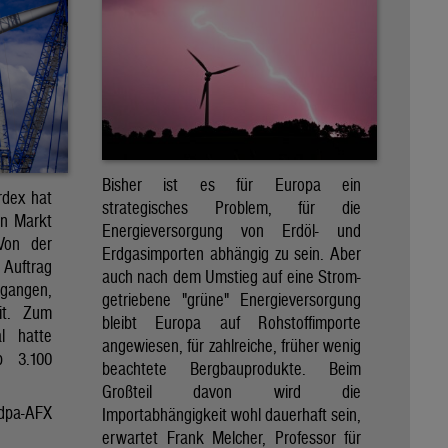
Bisher ist es für Europa ein
rdex hat
strategisches Problem, für die
en Markt
Energieversorgung von Erdöl- und
 Von der
Erdgasimporten abhängig zu sein. Aber
 Auftrag
auch nach dem Umstieg auf eine Strom-
egangen,
getriebene "grüne" Energieversorgung
it. Zum
bleibt Europa auf Rohstoffimporte
al hatte
angewiesen, für zahlreiche, früher wenig
p 3.100
beachtete Bergbauprodukte. Beim
Großteil davon wird die
dpa-AFX
Importabhängigkeit wohl dauerhaft sein,
erwartet Frank Melcher, Professor für