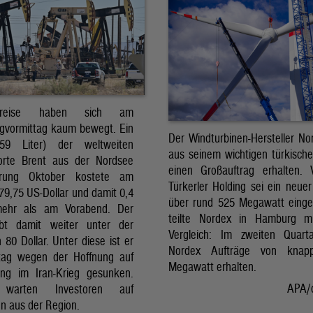
preise haben sich am
gvormittag kaum bewegt. Ein
Der Windturbinen-Hersteller No
159 Liter) der weltweiten
aus seinem wichtigen türkisch
orte Brent aus der Nordsee
einen Großauftrag erhalten.
erung Oktober kostete am
Türkerler Holding sei ein neuer
79,75 US-Dollar und damit 0,4
über rund 525 Megawatt eing
mehr als am Vorabend. Der
teilte Nordex in Hamburg m
ibt damit weiter unter der
Vergleich: Im zweiten Quart
80 Dollar. Unter diese ist er
Nordex Aufträge von knap
tag wegen der Hoffnung auf
Megawatt erhalten.
ng im Iran-Krieg gesunken.
APA/
 warten Investoren auf
n aus der Region.