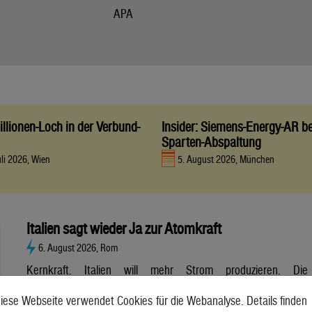
APA
llionen-Loch in der Verbund-
Insider: Siemens-Energy-AR be
Sparten-Abspaltung
uli 2026, Wien
5. August 2026, München
Italien sagt wieder Ja zur Atomkraft
6. August 2026, Rom
Kernkraft. Italien will mehr Strom produzieren. Die
Atombranche hat große Erwartungen, aber es gibt noch viele
iese Webseite verwendet Cookies für die Webanalyse. Details finden
Unsicherheiten. Italien will zurück zur Atomkraft. Der Senat