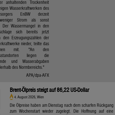
r anhaltenden Trockenheit
inigen Wasserkraftwerken des
versorgers EnBW derzeit
 weniger Strom als sonst
t. Der Wassermangel in den
schlage sich bereits jetzt
in den Erzeugungszahlen der
kraftwerke nieder, teilte das
ehmen mit. "An den
ksstandorten liegen die
tände und Wasserabgaben
ßerhalb des Normbereichs."
APA/dpa-AFX
Brent-Ölpreis steigt auf 86,22 US-Dollar
4. August 2026, Wien
Die Ölpreise haben am Dienstag nach dem scharfen Rückgang
zum Wochenstart wieder zugelegt. Die Hoffnung auf eine