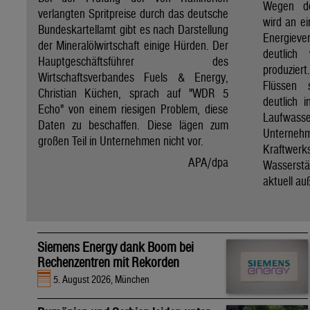
Wegen de
verlangten Spritpreise durch das deutsche
wird an e
Bundeskartellamt gibt es nach Darstellung
Energie
der Mineralölwirtschaft einige Hürden. Der
deutlich
Hauptgeschäftsführer des
produzier
Wirtschaftsverbandes Fuels & Energy,
Flüssen 
Christian Küchen, sprach auf "WDR 5
deutlich 
Echo" von einem riesigen Problem, diese
Laufwasser
Daten zu beschaffen. Diese lägen zum
Untern
großen Teil in Unternehmen nicht vor.
Kraftwer
APA/dpa
Wassers
aktuell au
Siemens Energy dank Boom bei
Rechenzentren mit Rekorden
5. August 2026, München