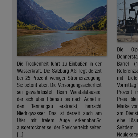
Die Öl
Donnersta
Barrel (
Die Trockenheit führt zu Einbußen in der
Referenzs
Wasserkraft. Die Salzburg AG liegt derzeit
mit Lief
bei 25 Prozent weniger Stromerzeugung.
Vormittag 
Sie betont aber: Die Versorgungssicherheit
Prozent 
sei gewährleistet. Beim Wiestalstausee,
Preis ble
der sich über Ebenau bis nach Adnet in
Marke von 
den Tennengau erstreckt, herrscht
am Diens
Niedrigwasser. Das ist derzeit auch am
eine Lösu
Ufer mit freiem Auge erkennbar.So
Seitdem
ausgetrocknet sei der Speicherteich selten
Neuigkeite
[…]