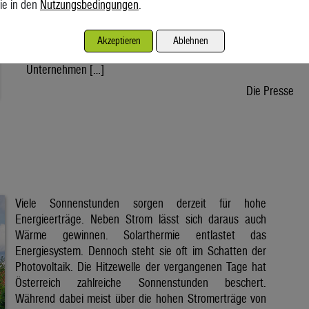
ie in den
Nutzungsbedingungen
.
wird voraussichtlich nach der Sommerpause einem Gesetz
zustimmen, danach kann die Regierung ein entsprechendes
Dekret verabschieden. Der Weg bis zur Inbetriebnahme eines
Akzeptieren
Ablehnen
ersten Reaktors wäre dann noch lang. Doch viele
Unternehmen […]
Die Presse
Viele Sonnenstunden sorgen derzeit für hohe
Energieerträge. Neben Strom lässt sich daraus auch
Wärme gewinnen. Solarthermie entlastet das
Energiesystem. Dennoch steht sie oft im Schatten der
Photovoltaik. Die Hitzewelle der vergangenen Tage hat
Österreich zahlreiche Sonnenstunden beschert.
Während dabei meist über die hohen Stromerträge von