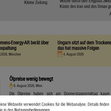
Woche durch den Engpass zwis
Kleine Zeitung
Küste des Iran und des Oman g
iemens-Energy-AR berät über
Ungarn sitzt auf dem Trocken
bspaltung
das hat massive Folgen
t 2026, München
4. August 2026
Ölpreise wenig bewegt
6. August 2026, Wien
Die Ölpreise haben sich am Donnerstagvormittag kaum
bewegt. Ein Barrel (159 Liter) der weltweiten Referenzsorte
iese Webseite verwendet Cookies für die Webanalyse. Details finden
Brent aus der Nordsee mit Lieferung Oktober kostete am
ie in den
Nutzungsbedingungen
.
Vormittag 79,75 US-Dollar und damit 0,4 Prozent mehr als am