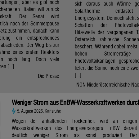
artungen, aber es gibt noch
sich daraus auch Wärme ge
cherheiten. Italien will zurück
Solarthermie entlast
mkraft. Der Senat wird
Energiesystem. Dennoch steht si
htlich nach der Sommerpause
Schatten der Photovolta
etz zustimmen, danach kann
Hitzewelle der vergangenen 
erung ein entsprechendes
Österreich zahlreiche Sonne
rabschieden. Der Weg bis zur
beschert. Während dabei meist 
nahme eines ersten Reaktors
hohen Stromerträg
n noch lang. Doch viele
Photovoltaikanlagen gesproch
en […]
liefert die Sonne noch eine zwe
[…]
Die Presse
NÖN Niederösterreichische Nac
Weniger Strom aus EnBW-Wasserkraftwerken durch
5. August 2026, Karlsruhe
Wegen der anhaltenden Trockenheit wird an einigen
Wasserkraftwerken des Energieversorgers EnBW derzeit
deutlich weniger Strom als sonst produziert. Der