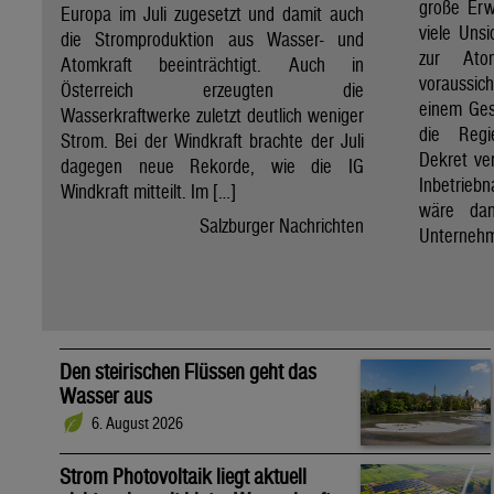
große Erw
Europa im Juli zugesetzt und damit auch
viele Unsi
die Stromproduktion aus Wasser- und
zur Ato
Atomkraft beeinträchtigt. Auch in
voraussic
Österreich erzeugten die
einem Ges
Wasserkraftwerke zuletzt deutlich weniger
die Regi
Strom. Bei der Windkraft brachte der Juli
Dekret ve
dagegen neue Rekorde, wie die IG
Inbetrieb
Windkraft mitteilt. Im […]
wäre dan
Salzburger Nachrichten
Unternehm
Den steirischen Flüssen geht das
Wasser aus
6. August 2026
Strom Photovoltaik liegt aktuell