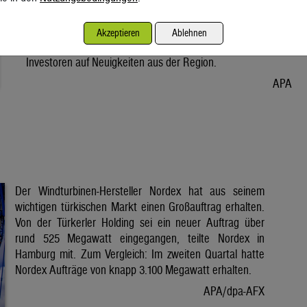
Vorabend. Der Preis bleibt damit weiter unter der Marke von
80 Dollar. Unter diese ist er am Dienstag wegen der Hoffnung
Akzeptieren
Ablehnen
auf eine Lösung im Iran-Krieg gesunken. Seitdem warten
Investoren auf Neuigkeiten aus der Region.
APA
Der Windturbinen-Hersteller Nordex hat aus seinem
wichtigen türkischen Markt einen Großauftrag erhalten.
Von der Türkerler Holding sei ein neuer Auftrag über
rund 525 Megawatt eingegangen, teilte Nordex in
Hamburg mit. Zum Vergleich: Im zweiten Quartal hatte
Nordex Aufträge von knapp 3.100 Megawatt erhalten.
APA/dpa-AFX