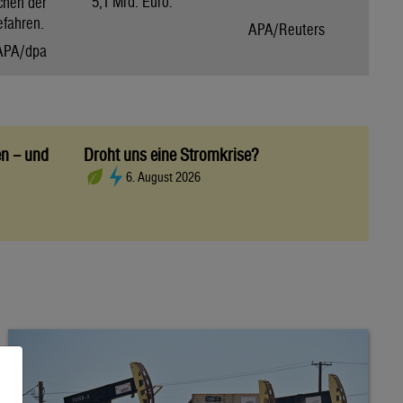
5,1 Mrd. Euro.
chen der
efahren.
APA/Reuters
APA/dpa
en – und
Droht uns eine Stromkrise?
6. August 2026