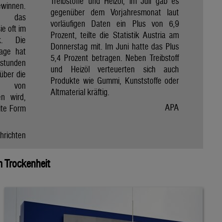
Treibstoffe und Heizöl, im Juli gab es
winnen.
gegenüber dem Vorjahresmonat laut
et das
vorläufigen Daten ein Plus von 6,9
e oft im
Prozent, teilte die Statistik Austria am
ik. Die
Donnerstag mit. Im Juni hatte das Plus
Tage hat
5,4 Prozent betragen. Neben Treibstoff
nstunden
und Heizöl verteuerten sich auch
über die
Produkte wie Gummi, Kunststoffe oder
e von
Altmaterial kräftig.
en wird,
APA
ite Form
hrichten
 Trockenheit