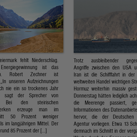
eiermark fehlt Niederschlag.
Trotz ausbleibender gegens
Energiegewinnung ist das
Angriffe zwischen den USA 
sch. Robert Zechner ist
Iran ist die Schifffahrt in der
. „In unseren Aufzeichnungen
weltweiten Handel wichtigen St
ch nie ein so trockenes Jahr
Hormuz weiterhin massiv ges
, sagt der Sprecher von
Donnerstag hätten lediglich ach
. Bei den steirischen
die Meerenge passiert, g
twerken erzeuge man im
Informationen des Datenanbiete
nitt 50 Prozent weniger
hervor, die der Deutschen 
ls im langjährigen Mittel. Der
Agentur vorliegen. Etwa 13 Schi
rund 85 Prozent der […]
demnach im Schnitt in der ver