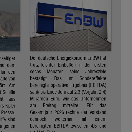
Der deutsche Energiekonzern EnBW hat
eitiger
trotz leichter Einbußen in den ersten
und dem
sechs Monaten seine Jahresziele
 für den
bestätigt. Das um Sondereffekte
raße von
bereinigte operative Ergebnis (EBITDA)
tört. Am
sank bis Ende Juni auf 2,3 (Vorjahr: 2,4)
t Schiffe
Milliarden Euro, wie das Unternehmen
eht aus
am Freitag mitteilte. Für das
rs Kpler
Gesamtjahr 2026 rechne der Vorstand
Presse-
dennoch weiterhin mit einem
ffe sind
bereinigten EBITDA zwischen 4,6 und
gangenen