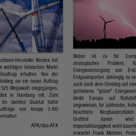
Bisher ist es für Euro
urbinen-Hersteller Nordex hat
strategisches Problem, 
m wichtigen türkischen Markt
Energieversorgung von Erd
ßauftrag erhalten. Von der
Erdgasimporten abhängig zu se
Holding sei ein neuer Auftrag
auch nach dem Umstieg auf ein
 525 Megawatt eingegangen,
getriebene "grüne" Energieve
ordex in Hamburg mit. Zum
bleibt Europa auf Rohstoff
: Im zweiten Quartal hatte
angewiesen, für zahlreiche, frü
ufträge von knapp 3.100
beachtete Bergbauprodukt
erhalten.
Großteil davon wir
APA/dpa-AFX
Importabhängigkeit wohl dauerha
erwartet Frank Melcher, Profe