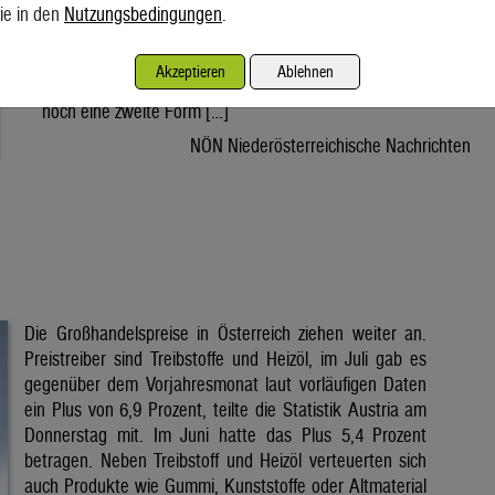
oft im Schatten der Photovoltaik. Die Hitzewelle der
ie in den
Nutzungsbedingungen
.
vergangenen Tage hat Österreich zahlreiche Sonnenstunden
beschert. Während dabei meist über die hohen Stromerträge
Akzeptieren
Ablehnen
von Photovoltaikanlagen gesprochen wird, liefert die Sonne
noch eine zweite Form […]
NÖN Niederösterreichische Nachrichten
Die Großhandelspreise in Österreich ziehen weiter an.
Preistreiber sind Treibstoffe und Heizöl, im Juli gab es
gegenüber dem Vorjahresmonat laut vorläufigen Daten
ein Plus von 6,9 Prozent, teilte die Statistik Austria am
Donnerstag mit. Im Juni hatte das Plus 5,4 Prozent
betragen. Neben Treibstoff und Heizöl verteuerten sich
auch Produkte wie Gummi, Kunststoffe oder Altmaterial