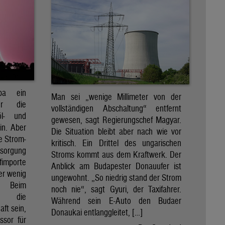
pa ein
Man sei „wenige Millimeter von der
für die
vollständigen Abschaltung“ entfernt
öl- und
gewesen, sagt Regierungschef Magyar.
in. Aber
Die Situation bleibt aber nach wie vor
e Strom-
kritisch. Ein Drittel des ungarischen
rsorgung
Stroms kommt aus dem Kraftwerk. Der
importe
Anblick am Budapester Donauufer ist
her wenig
ungewohnt. „So niedrig stand der Strom
e. Beim
noch nie“, sagt Gyuri, der Taxifahrer.
d die
Während sein E-Auto den Budaer
ft sein,
Donaukai entlanggleitet, […]
ssor für