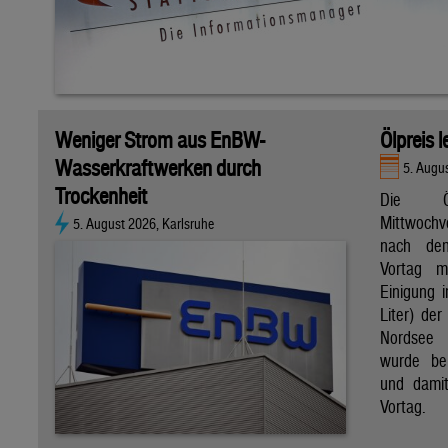
Weniger Strom aus EnBW-
Ölpreis 
Wasserkraftwerken durch
5. Augu
Trockenheit
Die Ö
Mittwoch
5. August 2026, Karlsruhe
nach de
Vortag m
Einigung i
Liter) de
Nordsee 
wurde bei
und dami
Vortag.