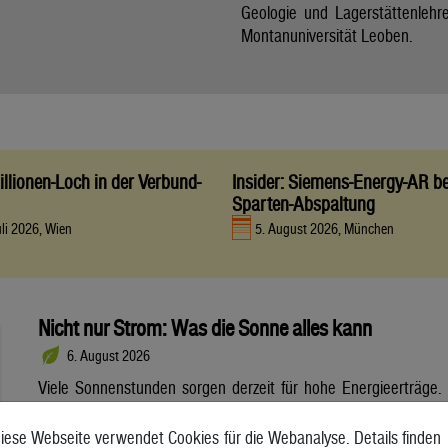
Geologie und Lagerstättenlehr
Montanuniversität Leoben.
llionen-Loch in der Verbund-
Insider: Siemens-Energy-AR be
Sparten-Abspaltung
uli 2026, Wien
5. August 2026, München
Nicht nur Strom: Was die Sonne alles kann
6. August 2026
Viele Sonnenstunden sorgen derzeit für hohe Energieerträge.
Neben Strom lässt sich daraus auch Wärme gewinnen.
Solarthermie entlastet das Energiesystem. Dennoch steht sie
iese Webseite verwendet Cookies für die Webanalyse. Details finden