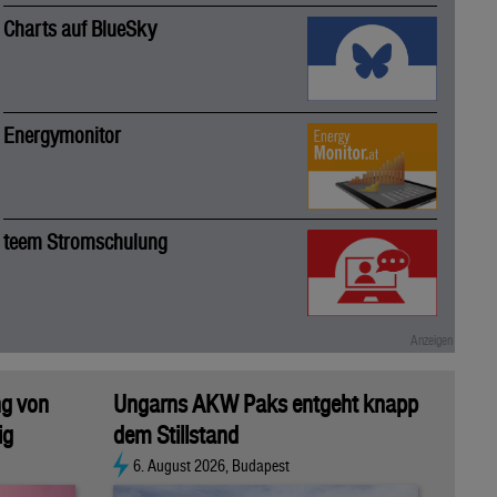
Charts auf BlueSky
Energymonitor
teem Stromschulung
ng von
Ungarns AKW Paks entgeht knapp
ig
dem Stillstand
6. August 2026, Budapest