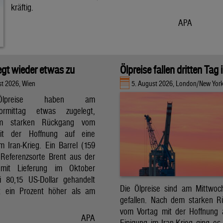
kräftig.
APA
legt wieder etwas zu
Ölpreise fallen dritten Tag 
st 2026, Wien
5. August 2026, London/New Yor
lpreise haben am
vormittag etwas zugelegt,
m starken Rückgang vom
it der Hoffnung auf eine
m Iran-Krieg. Ein Barrel (159
r Referenzsorte Brent aus der
mit Lieferung im Oktober
 80,15 US-Dollar gehandelt
Die Ölpreise sind am Mittwoc
t ein Prozent höher als am
gefallen. Nach dem starken 
vom Vortag mit der Hoffnung 
APA
Einigung im Iran-Krieg ging es