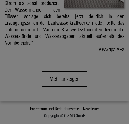
Strom als sonst produziert.
Der Wassermangel in den
Flüssen schlage sich bereits jetzt deutlich in den
Erzeugungszahlen der Laufwasserkraftwerke nieder, teilte das
Unternehmen mit. "An den Kraftwerksstandorten liegen die
Wasserstände und Wasserabgaben aktuell außerhalb des
Normbereichs."
APA/dpa-AFX
Mehr anzeigen
Impressum und Rechtshinweise |
Newsletter
Copyright © CISMO GmbH