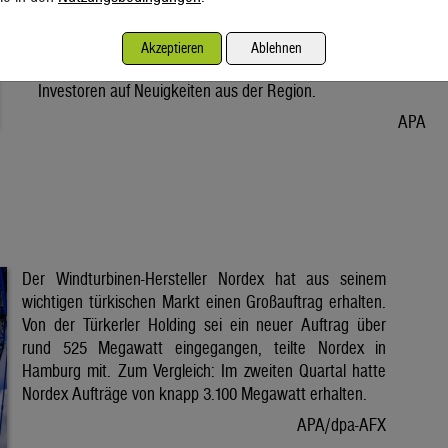
Vorabend. Der Preis bleibt damit weiter unter der Marke von
80 Dollar. Unter diese ist er am Dienstag wegen der Hoffnung
Akzeptieren
Ablehnen
auf eine Lösung im Iran-Krieg gesunken. Seitdem warten
Investoren auf Neuigkeiten aus der Region.
APA
Der Windturbinen-Hersteller Nordex hat aus seinem
wichtigen türkischen Markt einen Großauftrag erhalten.
Von der Türkerler Holding sei ein neuer Auftrag über
rund 525 Megawatt eingegangen, teilte Nordex in
Hamburg mit. Zum Vergleich: Im zweiten Quartal hatte
Nordex Aufträge von knapp 3.100 Megawatt erhalten.
APA/dpa-AFX