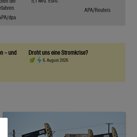
5,1 Mrd. Euro.
chen der
efahren.
APA/Reuters
APA/dpa
en – und
Droht uns eine Stromkrise?
6. August 2026