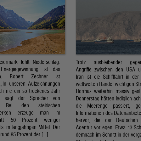
eiermark fehlt Niederschlag.
Trotz ausbleibender gegens
Energiegewinnung ist das
Angriffe zwischen den USA 
sch. Robert Zechner ist
Iran ist die Schifffahrt in der
. „In unseren Aufzeichnungen
weltweiten Handel wichtigen St
ch nie ein so trockenes Jahr
Hormuz weiterhin massiv ges
, sagt der Sprecher von
Donnerstag hätten lediglich ach
. Bei den steirischen
die Meerenge passiert, g
twerken erzeuge man im
Informationen des Datenanbiete
nitt 50 Prozent weniger
hervor, die der Deutschen 
ls im langjährigen Mittel. Der
Agentur vorliegen. Etwa 13 Schi
rund 85 Prozent der […]
demnach im Schnitt in der ver