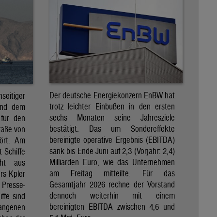
Der deutsche Energiekonzern EnBW hat
eitiger
trotz leichter Einbußen in den ersten
und dem
sechs Monaten seine Jahresziele
 für den
bestätigt. Das um Sondereffekte
raße von
bereinigte operative Ergebnis (EBITDA)
tört. Am
sank bis Ende Juni auf 2,3 (Vorjahr: 2,4)
t Schiffe
Milliarden Euro, wie das Unternehmen
eht aus
am Freitag mitteilte. Für das
rs Kpler
Gesamtjahr 2026 rechne der Vorstand
Presse-
dennoch weiterhin mit einem
ffe sind
bereinigten EBITDA zwischen 4,6 und
gangenen