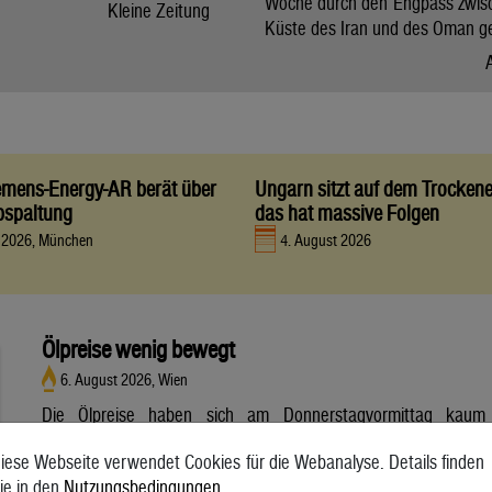
Woche durch den Engpass zwis
Kleine Zeitung
Küste des Iran und des Oman g
iemens-Energy-AR berät über
Ungarn sitzt auf dem Trocken
bspaltung
das hat massive Folgen
t 2026, München
4. August 2026
Ölpreise wenig bewegt
6. August 2026, Wien
Die Ölpreise haben sich am Donnerstagvormittag kaum
bewegt. Ein Barrel (159 Liter) der weltweiten Referenzsorte
iese Webseite verwendet Cookies für die Webanalyse. Details finden
Brent aus der Nordsee mit Lieferung Oktober kostete am
ie in den
Nutzungsbedingungen
.
Vormittag 79,75 US-Dollar und damit 0,4 Prozent mehr als am