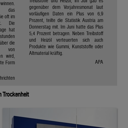
Treibstoffe und Heizöl, im Juli gab es
winnen.
gegenüber dem Vorjahresmonat laut
et das
vorläufigen Daten ein Plus von 6,9
e oft im
Prozent, teilte die Statistik Austria am
ik. Die
Donnerstag mit. Im Juni hatte das Plus
Tage hat
5,4 Prozent betragen. Neben Treibstoff
nstunden
und Heizöl verteuerten sich auch
über die
Produkte wie Gummi, Kunststoffe oder
e von
Altmaterial kräftig.
en wird,
APA
ite Form
hrichten
 Trockenheit