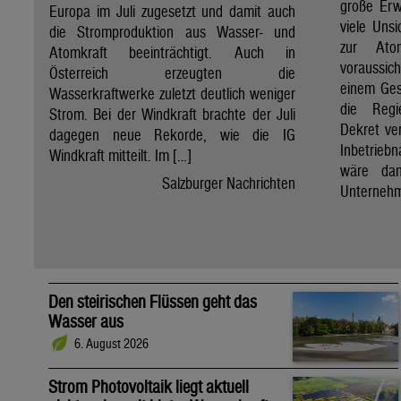
große Erw
Europa im Juli zugesetzt und damit auch
viele Unsi
die Stromproduktion aus Wasser- und
zur Ato
Atomkraft beeinträchtigt. Auch in
voraussic
Österreich erzeugten die
einem Ges
Wasserkraftwerke zuletzt deutlich weniger
die Regi
Strom. Bei der Windkraft brachte der Juli
Dekret ve
dagegen neue Rekorde, wie die IG
Inbetrieb
Windkraft mitteilt. Im […]
wäre dan
Salzburger Nachrichten
Unternehm
Den steirischen Flüssen geht das
Wasser aus
6. August 2026
Strom Photovoltaik liegt aktuell