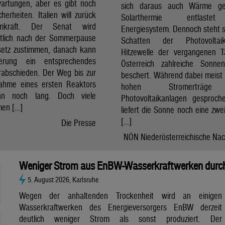
artungen, aber es gibt noch
sich daraus auch Wärme ge
cherheiten. Italien will zurück
Solarthermie entlast
mkraft. Der Senat wird
Energiesystem. Dennoch steht si
htlich nach der Sommerpause
Schatten der Photovolta
etz zustimmen, danach kann
Hitzewelle der vergangenen 
erung ein entsprechendes
Österreich zahlreiche Sonne
rabschieden. Der Weg bis zur
beschert. Während dabei meist 
nahme eines ersten Reaktors
hohen Stromerträg
n noch lang. Doch viele
Photovoltaikanlagen gesproch
en […]
liefert die Sonne noch eine zwe
[…]
Die Presse
NÖN Niederösterreichische Nac
Weniger Strom aus EnBW-Wasserkraftwerken durch
5. August 2026, Karlsruhe
Wegen der anhaltenden Trockenheit wird an einigen
Wasserkraftwerken des Energieversorgers EnBW derzeit
deutlich weniger Strom als sonst produziert. Der