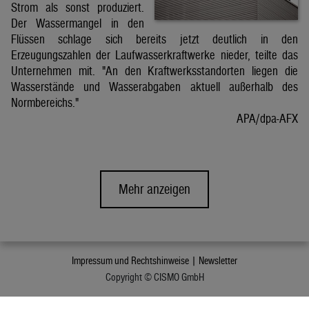
Strom als sonst produziert.
Der Wassermangel in den
Flüssen schlage sich bereits jetzt deutlich in den
Erzeugungszahlen der Laufwasserkraftwerke nieder, teilte das
Unternehmen mit. "An den Kraftwerksstandorten liegen die
Wasserstände und Wasserabgaben aktuell außerhalb des
Normbereichs."
APA/dpa-AFX
Mehr anzeigen
Impressum und Rechtshinweise |
Newsletter
Copyright © CISMO GmbH