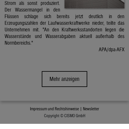
Strom als sonst produziert.
Der Wassermangel in den
Flüssen schlage sich bereits jetzt deutlich in den
Erzeugungszahlen der Laufwasserkraftwerke nieder, teilte das
Unternehmen mit. "An den Kraftwerksstandorten liegen die
Wasserstände und Wasserabgaben aktuell außerhalb des
Normbereichs."
APA/dpa-AFX
Mehr anzeigen
Impressum und Rechtshinweise |
Newsletter
Copyright © CISMO GmbH