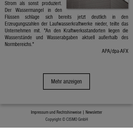
Strom als sonst produziert.
Der Wassermangel in den
Flüssen schlage sich bereits jetzt deutlich in den
Erzeugungszahlen der Laufwasserkraftwerke nieder, teilte das
Unternehmen mit. "An den Kraftwerksstandorten liegen die
Wasserstände und Wasserabgaben aktuell außerhalb des
Normbereichs."
APA/dpa-AFX
Mehr anzeigen
Impressum und Rechtshinweise |
Newsletter
Copyright © CISMO GmbH