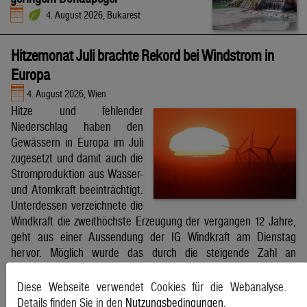
4. August 2026, Bukarest
Hitzemonat Juli brachte Rekord bei Windstrom in
Europa
4. August 2026, Wien
Hitze und fehlender
Niederschlag haben den
Gewässern in Europa im Juli
zugesetzt und damit auch die
Stromproduktion aus Wasser-
und Atomkraft beeinträchtigt.
Unterdessen verzeichnete die
Windkraft die zweithöchste Erzeugung der vergangen 12 Jahre,
geht aus einer Aussendung der IG Windkraft am Dienstag
hervor. Möglich wurde das durch die steigende Zahl an
Windkraftanlagen aber auch durch bessere Windverhältnisse.
APA
Diese Webseite verwendet Cookies für die Webanalyse.
Details finden Sie in den
Nutzungsbedingungen
.