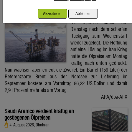
Brent-Ölpreis steigt auf 86,22 US-Dollar
Akzeptieren
Ablehnen
4. August 2026, Wien
Die Ölpreise haben am
Dienstag nach dem scharfen
Rückgang zum Wochenstart
wieder zugelegt. Die Hoffnung
auf eine Lösung im Iran-Krieg
hatte die Ölpreise am Montag
kräftig nach unten gedrückt.
Nun wachsen aber erneut die Zweifel. Ein Barrel (159 Liter) der
Referenzsorte Brent aus der Nordsee zur Lieferung im
September kostete am Vormittag 86,22 US-Dollar und damit
2,91 Prozent mehr als am Vortag.
APA/dpa-AFX
Saudi Aramco verdient kräftig an
gestiegenen Ölpreisen
4. August 2026, Dhahran