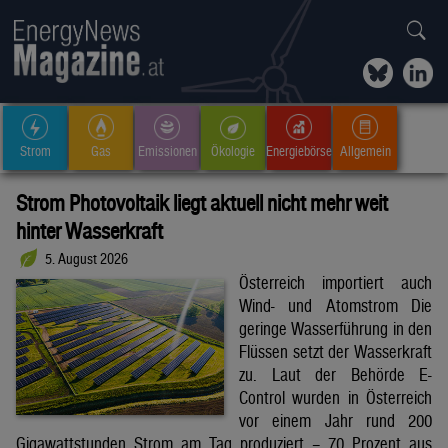
Strom
Gas
Emissionen
Ökologie
Energiebörse
Allgemein
Strom Photovoltaik liegt aktuell nicht mehr weit
hinter Wasserkraft
5. August 2026
Österreich importiert auch
Wind- und Atomstrom Die
geringe Wasserführung in den
Flüssen setzt der Wasserkraft
zu. Laut der Behörde E-
Control wurden in Österreich
vor einem Jahr rund 200
Gigawattstunden Strom am Tag produziert – 70 Prozent aus