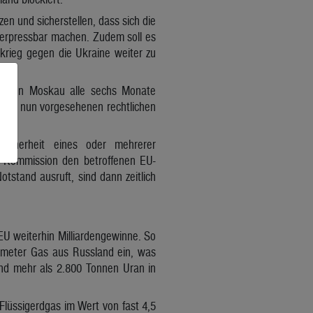
n und sicherstellen, dass sich die
 erpressbar machen. Zudem soll es
krieg gegen die Ukraine weiter zu
n gegen Moskau alle sechs Monate
n die nun vorgesehenen rechtlichen
gssicherheit eines oder mehrerer
EU-Kommission den betroffenen EU-
tstand ausruft, sind dann zeitlich
EU weiterhin Milliardengewinne. So
ikmeter Gas aus Russland ein, was
und mehr als 2.800 Tonnen Uran in
Flüssigerdgas im Wert von fast 4,5