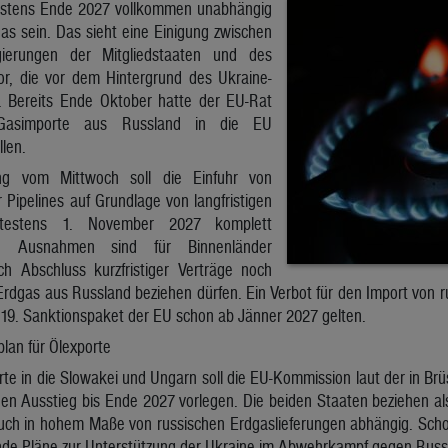
testens Ende 2027 vollkommen unabhängig
as sein. Das sieht eine Einigung zwischen
gierungen der Mitgliedstaaten und des
r, die vor dem Hintergrund des Ukraine-
e. Bereits Ende Oktober hatte der EU-Rat
 Gasimporte aus Russland in die EU
llen.
g vom Mittwoch soll die Einfuhr von
Pipelines auf Grundlage von langfristigen
ätestens 1. November 2027 komplett
en. Ausnahmen sind für Binnenländer
h Abschluss kurzfristiger Verträge noch
rdgas aus Russland beziehen dürfen. Ein Verbot für den Import von r
 19. Sanktionspaket der EU schon ab Jänner 2027 gelten.
plan für Ölexporte
rte in die Slowakei und Ungarn soll die EU-Kommission laut der in Brü
den Ausstieg bis Ende 2027 vorlegen. Die beiden Staaten beziehen al
uch in hohem Maße von russischen Erdgaslieferungen abhängig. Sch
nde Pläne zur Unterstützung der Ukraine im Abwehrkampf gegen Russl