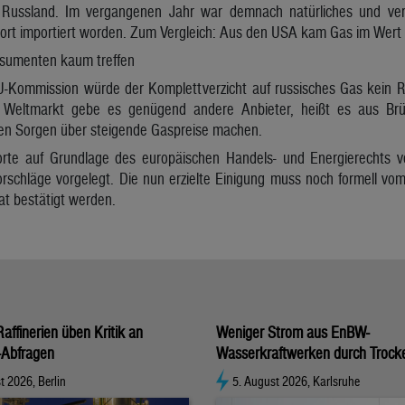
s Russland. Im vergangenen Jahr war demnach natürliches und ve
dort importiert worden. Zum Vergleich: Aus den USA kam Gas im Wert v
nsumenten kaum treffen
U-Kommission würde der Komplettverzicht auf russisches Gas kein Ris
Weltmarkt gebe es genügend andere Anbieter, heißt es aus Brü
en Sorgen über steigende Gaspreise machen.
orte auf Grundlage des europäischen Handels- und Energierechts ve
rschläge vorgelegt. Die nun erzielte Einigung muss noch formell v
at bestätigt werden.
affinerien üben Kritik an
Weniger Strom aus EnBW-
-Abfragen
Wasserkraftwerken durch Trock
t 2026, Berlin
5. August 2026, Karlsruhe