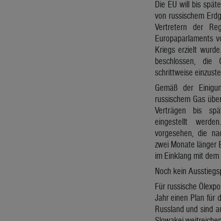
Die EU will bis spä
von russischem Erdg
Vertretern der Re
Europaparlaments vo
Kriegs erzielt wurd
beschlossen, die
schrittweise einzuste
Gemäß der Einigun
russischem Gas über 
Verträgen bis sp
eingestellt werd
vorgesehen, die nac
zwei Monate länger E
im Einklang mit dem
Noch kein Ausstiegs
Für russische Ölexpo
Jahr einen Plan für 
Russland und sind a
Slowakei weitreiche