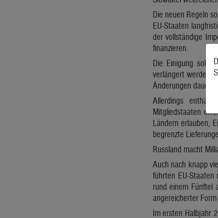
Die neuen Regeln sol
EU-Staaten langfris
der vollständige Im
finanzieren.
D
Die Einigung soll 
S
verlängert werden mü
Änderungen dauerhaf
Allerdings enthält
Mitgliedstaaten ern
Ländern erlauben, Ei
begrenzte Lieferunge
Russland macht Mill
Auch nach knapp vier
führten EU-Staaten 
rund einem Fünftel 
angereicherter Form 
Im ersten Halbjahr 2