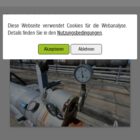
Ähnliche Artikel weiterlesen
Diese Webseite verwendet Cookies für die Webanalyse.
Energieimporte trieben im Mai die Einfuhren an
Details finden Sie in den
Nutzungsbedingungen
.
7. August 2026, Wien
Akzeptieren
Ablehnen