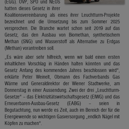
(EGG). ÖVP, SPÖ und NEOS
hatten dieses Gesetz in ihrer
Koalitionsvereinbarung als eines ihrer Leuchtturm-Projekte
bezeichnet und die Umsetzung bis zum Sommer 2025
versprochen. Die Branche wartet schon seit 2019 auf das
Gesetz, das den Ausbau von Biomethan, synthetischem
Methan (SNG) und Wasserstoff als Alternative zu Erdgas
(Methan) vorantreiben soll.
„Es wäre aber sehr hilfreich, wenn wir bald einen ersten
inhaltlichen Vorschlag in Händen halten könnten und das
Gesetz Anfang des kommenden Jahres beschlossen wird“,
erklärte Peter Weinelt, Obmann des Fachverbands Gas
Wärme und Generaldirektor der Wiener Stadtwerke, am
Donnerstag in einer Aussendung. Zwei der drei „Leuchtturm-
Gesetze“ – das Elektrizitätswirtschaftsgesetz (ElWG) und das
Erneuerbaren-Ausbau-Gesetz (EABG) – seien in
Begutachtung, nun werde es Zeit, auch im Bereich der für die
Energiewende so wichtigen Gasversorgung „endlich Nägel mit
Köpfen zu machen“.