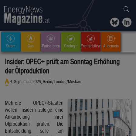
Strom
Gas
Emissionen
Ökologie
Energiebörse
Allgemein
Insider: OPEC+ prüft am Sonntag Erhöhung
der Ölproduktion
4. September 2025, Berlin/London/Moskau
Mehrere OPEC+-Staaten
wollen Insidern zufolge eine
Ankurbelung ihrer
Ölproduktion prüfen. Die
Entscheidung solle am