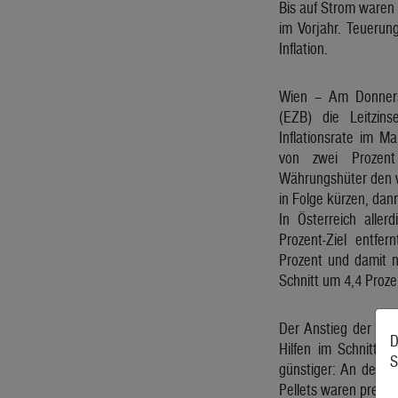
Bis auf Strom waren s
im Vorjahr. Teuerung
Inflation.
Wien – Am Donnerst
(EZB) die Leitzin
Inflationsrate im Ma
von zwei Prozent
Währungshüter den w
in Folge kürzen, dann
In Österreich aller
Prozent-Ziel entfe
Prozent und damit nu
Schnitt um 4,4 Proze
Der Anstieg der Ener
D
Hilfen im Schnitt e
S
günstiger: An der Ta
Pellets waren preiswe