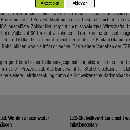
Akzeptieren
Ablehnen
 von 3 Prozent bleibt aber Österreich deutlich über dem Schnitt 
 Eurozone auf 1,9 Prozent. Nicht nur dieser Umstand spricht für eine
A ausgelöste Zollkonflikt sorgt für ein schwieriges Wirtschafts-
EU, die Zölle auf 50 Prozent anzuheben. Hinzu komme der seit eini
änder in Drittländer verteuert, meint der deutsche Banken-Ökonom 
e Rohöl billiger, was die Inflation senke. Das weitere Vorgehen der 
gen geht bereits das Deflationsgespenst um, also an breiter Front 
 minus 0,1 Prozent, gab das Bundesamt für Statistik bekannt – letz
 eine weitere Leitzinssenkung durch die Schweizerische Nationalbank 
bel: Werden Zinsen weiter
EZB-Chefvolkswirt Lane sieht we
müssen
Inflationsgefahr