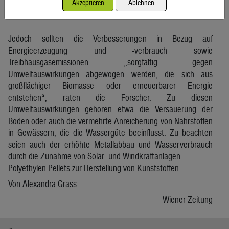
Akzeptieren
Ablehnen
mehr Investitionen in dem Bereich gesetzt werden.
Jedoch sollten die Verbesserungen in Bezug auf
Energieerzeugung und -verbrauch sowie
Treibhausgasemissionen „sorgfältig gegen
Umweltauswirkungen abgewogen werden, die sich aus
großflächiger Biomasse oder erneuerbarer Energie
entstehen“, raten die Forscher. Zu diesen
Umweltauswirkungen gehören etwa die Versauerung der
Böden oder auch die vermehrte Anreicherung von Nährstoffen
in Gewässern, die die Wassergüte beeinflusst. Zu beachten
seien auch der erhöhte Metallabbau und Wasserverbrauch
durch die Zunahme von Solar- und Windkraftanlagen.
Polyethylen-Pellets zur Herstellung von Kunststoffen.
Von Alexandra Grass
Wiener Zeitung