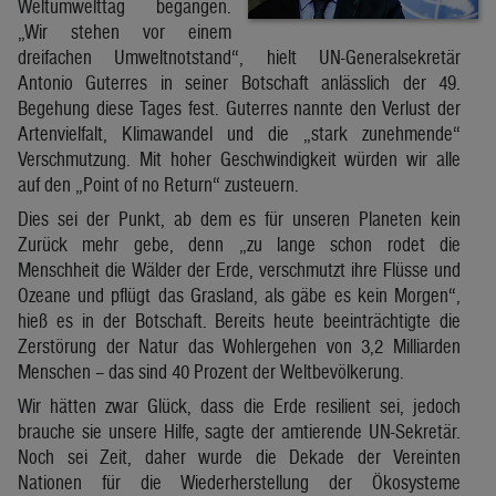
Weltumwelttag begangen.
„Wir stehen vor einem
dreifachen Umweltnotstand“, hielt UN-Generalsekretär
Antonio Guterres in seiner Botschaft anlässlich der 49.
Begehung diese Tages fest. Guterres nannte den Verlust der
Artenvielfalt, Klimawandel und die „stark zunehmende“
Verschmutzung. Mit hoher Geschwindigkeit würden wir alle
auf den „Point of no Return“ zusteuern.
Dies sei der Punkt, ab dem es für unseren Planeten kein
Zurück mehr gebe, denn „zu lange schon rodet die
Menschheit die Wälder der Erde, verschmutzt ihre Flüsse und
Ozeane und pflügt das Grasland, als gäbe es kein Morgen“,
hieß es in der Botschaft. Bereits heute beeinträchtigte die
Zerstörung der Natur das Wohlergehen von 3,2 Milliarden
Menschen – das sind 40 Prozent der Weltbevölkerung.
Wir hätten zwar Glück, dass die Erde resilient sei, jedoch
brauche sie unsere Hilfe, sagte der amtierende UN-Sekretär.
Noch sei Zeit, daher wurde die Dekade der Vereinten
Nationen für die Wiederherstellung der Ökosysteme