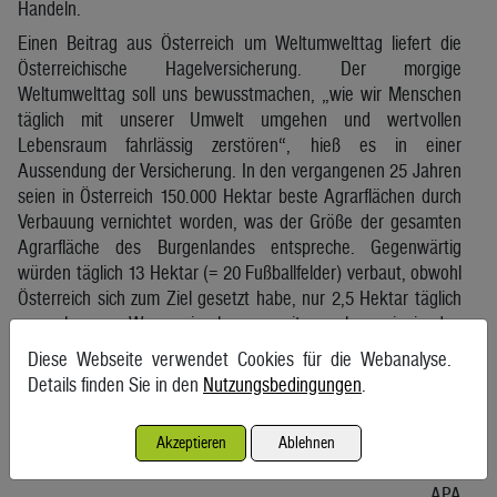
Handeln.
Einen Beitrag aus Österreich um Weltumwelttag liefert die
Österreichische Hagelversicherung. Der morgige
Weltumwelttag soll uns bewusstmachen, „wie wir Menschen
täglich mit unserer Umwelt umgehen und wertvollen
Lebensraum fahrlässig zerstören“, hieß es in einer
Aussendung der Versicherung. In den vergangenen 25 Jahren
seien in Österreich 150.000 Hektar beste Agrarflächen durch
Verbauung vernichtet worden, was der Größe der gesamten
Agrarfläche des Burgenlandes entspreche. Gegenwärtig
würden täglich 13 Hektar (= 20 Fußballfelder) verbaut, obwohl
Österreich sich zum Ziel gesetzt habe, nur 2,5 Hektar täglich
zu verbauen. „Wenn wir also so weitermachen wie in den
letzten zehn Jahren, haben wir in 200 Jahren keine
Diese Webseite verwendet Cookies für die Webanalyse.
Agrarflächen mehr. Und das dürfen wir nicht zulassen“,
Details finden Sie in den
Nutzungsbedingungen
.
warnte Kurt Weinberger, Vorstandsvorsitzender der
Hagelversicherung daher.
Akzeptieren
Ablehnen
(S E R V I C E – )
APA